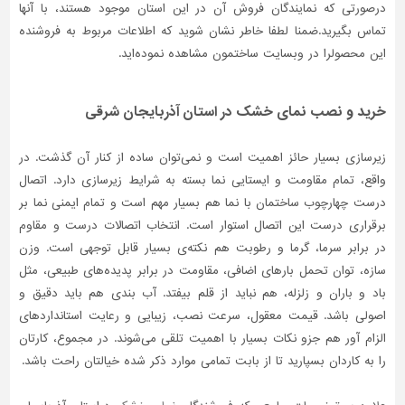
درصورتی‌ که نمایندگان فروش آن در این استان موجود هستند، با آنها
تاسیسات
تماس بگیرید.ضمنا لطفا خاطر نشان شوید که اطلاعات مربوط به فروشنده
ساختمان
این محصولرا در وبسایت ساختمون مشاهده نموده‌اید.
شهرسازی،
ترافیک
خرید و نصب نمای خشک در استان آذربایجان شرقی
و
سازه
زیرسازی بسیار حائز اهمیت است و نمی‌توان ساده از کنار آن گذشت. در
سایر
واقع، تمام مقاومت و ایستایی نما بسته به شرایط زیرسازی دارد. اتصال
درست چهارچوب ساختمان با نما هم بسیار مهم است و تمام ایمنی نما بر
برقراری درست این اتصال استوار است. انتخاب اتصالات درست و مقاوم
در برابر سرما، گرما و رطوبت هم نکته‌ی بسیار قابل توجهی است. وزن
سازه، توان تحمل بارهای اضافی، مقاومت در برابر پدیده‌های طبیعی، مثل
باد و باران و زلزله، هم نباید از قلم بیفتد. آب بندی هم باید دقیق و
اصولی باشد. قیمت معقول، سرعت نصب، زیبایی و رعایت استانداردهای
الزام آور هم جزو نکات بسیار با اهمیت تلقی می‌شوند. در مجموع، کارتان
را به کاردان بسپارید تا از بابت تمامی موارد ذکر شده خیالتان راحت باشد.