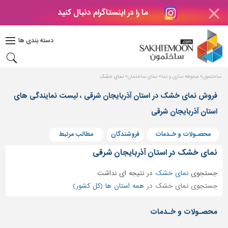
ما را در اینستاگرام دنبال کنید
دکوراسیون
داخلی
دسته بندی ها
بتن
و
فراورده
ساختمون
محوطه سازی و نما
نمای ساختمان
نمای خشک
های
بتنی
فروش نمای خشک در استان آذربایجان شرقی ، لیست نمایندگی های
درب
استان آذربایجان شرقی
و
پنجره
محصـولات و خـدمات
فروشندگان
مطالب مرتبط
مصالح
نمای خشک در استان آذربایجان شرقی
ساختمانی
جستجوی
نمای خشک
در
نتیجه ای نداشت
پله،
جستجوی نمای خشک در
همه استان ها (کل کشور)
نرده
و
محصـولات و خـدمات
حفاظ