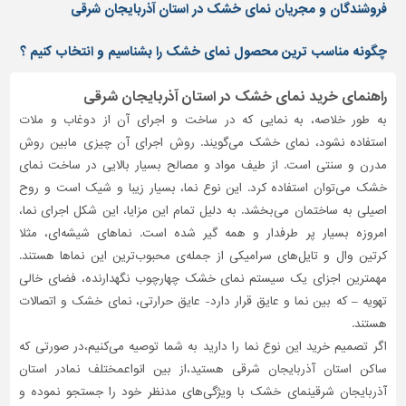
دیوارپوش،
فروشندگان و مجریان نمای خشک در استان آذربایجان شرقی
کفپوش
و
چگونه مناسب ترین محصول نمای خشک را بشناسیم و انتخاب کنیم ؟
سنگ
راهنمای خرید نمای خشک در استان آذربایجان شرقی
سرویس
بهداشتی
به طور خلاصه، به نمایی که در ساخت و اجرای آن از دوغاب و ملات
استفاده نشود، نمای خشک می‌گویند. روش اجرای آن چیزی مابین روش
ابزار،یراق
مدرن و سنتی است. از طیف مواد و مصالح بسیار بالایی در ساخت نمای
و
ماشین
خشک می‌توان استفاده کرد. این نوع نما، بسیار زیبا و شیک است و روح
آلات
اصیلی به ساختمان می‌بخشد. به دلیل تمام این مزایا، این شکل اجرای نما،
امروزه بسیار پر طرفدار و همه گیر شده است. نماهای شیشه‌ای، مثلا
برقی،روشنایی،ایمنی
کرتین وال و تایل‌های سرامیکی از جمله‌ی محبوب‌ترین این نماها هستند.
محوطه
مهمترین اجزای یک سیستم نمای خشک چهارچوب نگهدارنده، فضای خالی
سازی
تهویه – که بین نما و عایق قرار دارد- عایق حرارتی، نمای خشک و اتصالات
و
هستند.
نما
اگر تصمیم خرید این نوع نما را دارید به شما توصیه می‌کنیم،در صورتی که
ساخت
ساکن استان آذربایجان شرقی هستید،از بین انواعمختلف نمادر استان
و
آذربایجان شرقینمای خشک با ویژگی‌های مدنظر خود را جستجو نموده و
ساز