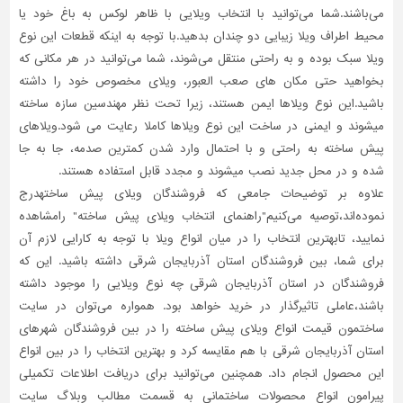
می‌باشند.شما می‌توانید با انتخاب ویلایی با ظاهر لوکس به باغ خود یا
محیط اطراف ویلا زیبایی دو چندان بدهید.با توجه به اینکه قطعات این نوع
ویلا سبک بوده و به راحتی منتقل می‌شوند، شما می‌توانید در هر مکانی که
بخواهید حتی مکان های صعب العبور، ویلای مخصوص خود را داشته
باشید.این نوع ویلاها ایمن هستند، زیرا تحت نظر مهندسین سازه ساخته
میشوند و ایمنی در ساخت این نوع ویلا‌ها کاملا رعایت می شود.ویلاهای
پیش ساخته به راحتی و با احتمال وارد شدن کمترین صدمه، جا به جا
شده و در محل جدید نصب میشوند و مجدد قابل استفاده هستند.
علاوه بر توضیحات جامعی که فروشندگان ویلای پیش ساختهدرج
نموده‌اند،توصیه می‌کنیم"راهنمای انتخاب ویلای پیش ساخته" رامشاهده
نمایید، تابهترین انتخاب را در میان انواع ویلا با توجه به کارایی لازم آن
برای شما، بین فروشندگان استان آذربایجان شرقی داشته باشید. این که
فروشندگان در استان آذربایجان شرقی چه نوع ویلایی را موجود داشته
باشند،عاملی تاثیر‌گذار در خرید خواهد بود. همواره می‌توان در سایت
ساختمون قیمت انواع ویلای پیش ساخته را در بین فروشندگان شهرهای
استان آذربایجان شرقی با هم مقایسه کرد و بهترین انتخاب را در بین انواع
این محصول انجام داد. همچنین می‌توانید برای دریافت اطلاعات تکمیلی
پیرامون انواع محصولات ساختمانی به قسمت مطالب وبلاگ سایت