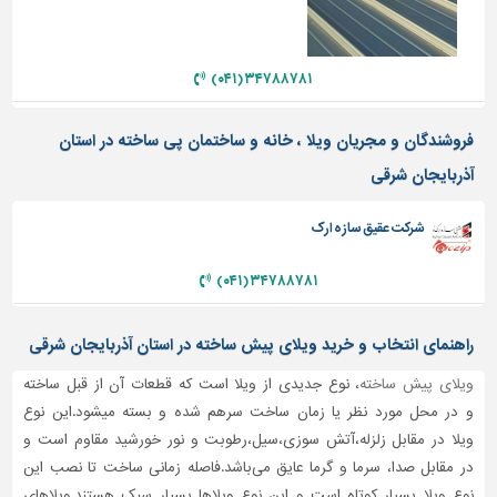
دیوارپوش،
کفپوش
و
سنگ
۳۴۷۸۸۷۸۱ (۰۴۱)
سرویس
فروشندگان و مجریان ویلا ، خانه و ساختمان پی ساخته در استان
بهداشتی
آذربایجان شرقی
ابزار،یراق
و
ماشین
شرکت عقیق سازه ارک
آلات
۳۴۷۸۸۷۸۱ (۰۴۱)
برقی،روشنایی،ایمنی
محوطه
راهنمای انتخاب و خرید ویلای پیش ساخته در استان آذربایجان شرقی
سازی
و
ویلای پیش ساخته
، نوع جدیدی از ویلا است که قطعات آن از قبل ساخته
نما
و در محل مورد نظر یا زمان ساخت سرهم شده و بسته میشود.این نوع
ویلا در مقابل زلزله،آتش سوزی،سیل،رطوبت و نور خورشید مقاوم است و
ساخت
در مقابل صدا، سرما و گرما عایق می‌باشد.فاصله زمانی ساخت تا نصب این
و
ساز
نوع ویلا بسیار کوتاه است و این نوع ویلاها بسیار سبک هستند.ویلاهای