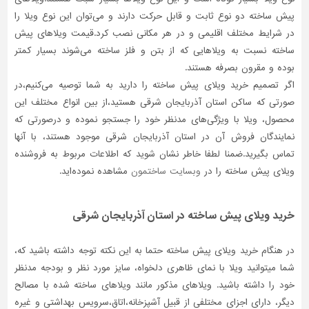
پیش ساخته دو نوع ثابت و قابل حرکت دارند و می‌توان این نوع ویلا را
تاسیسات
در شرایط مختلف اقلیمی و در هر مکانی نصب کرد.قیمت ویلاهای پیش
ساختمان
ساخته نسبت به ویلاهایی که از بتن و فلز ساخته می‌شوند بسیار کمتر
شهرسازی،
بوده و مقرون بصرفه هستند.
ترافیک
اگر تصمیم خرید ویلای پیش ساخته را دارید به شما توصیه می‌کنیم،در
و
صورتی که ساکن استان آذربایجان شرقی هستید،از بین انواع مختلف این
سازه
محصول، ویلا با ویژگی‌های مدنظر خود را جستجو نموده و درصورتی‌ که
سایر
نمایندگان فروش آن در استان آذربایجان شرقی موجود هستند، با آنها
تماس بگیرید.ضمنا لطفا خاطر نشان شوید که اطلاعات مربوط به فروشنده
ویلای پیش ساخته را در
وبسایت ساختمون
مشاهده نموده‌اید.
خرید ویلای پیش ساخته در استان آذربایجان شرقی
در هنگام خرید ویلای پیش ساخته حتما به این نکته توجه داشته باشید که،
شما میتوانید ویلا با نمای ظاهری دلخواه، سایز مورد نظر و بودجه مدنظر
خود را داشته باشید. ویلاهای مذکور مانند ویلاهای ساخته شده با مصالح
دیگر، دارای اجزای مختلفی از قبیل آشپزخانه،اتاق،سرویس بهداشتی و غیره