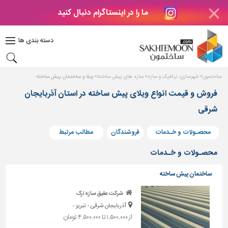
ما را در اینستاگرام دنبال کنید
دکوراسیون
داخلی
دسته بندی ها
بتن
و
فراورده
ساختمون
شهرسازی، ترافیک و سازه
سازه های پیش ساخته
ویلا و ساختمان پیش ساخته
های
بتنی
فروش و قیمت انواع ویلای پیش ساخته در استان آذربایجان
شرقی
درب
و
پنجره
محصـولات و خـدمات
فروشندگان
مطالب مرتبط
مصالح
محصـولات و خـدمات
ساختمانی
ساختمان پیش ساخته
پله،
نرده
شرکت عقیق سازه ارک
و
آذربایجان شرقی - تبریز -
حفاظ
از ۱,۵۰۰,۰۰۰ تا ۴,۵۰۰,۰۰۰ تومان