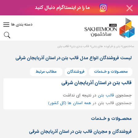
ما را در اینستاگرام دنبال کنید
دکوراسیون
داخلی
دسته بندی ها
بتن
و
فراورده
ساختمون
بتن و فراورده های بتنی
قالب بندی بتن
قالب بتن
های
بتنی
لیست فروشندگان انواع مدل قالب بتن در استان آذربایجان شرقی
درب
محصـولات و خـدمات
فروشندگان
مطالب مرتبط
و
پنجره
قالب بتن در استان آذربایجان شرقی
مصالح
جستجوی
قالب بتن
در
نتیجه ای نداشت
ساختمانی
جستجوی قالب بتن در
همه استان ها (کل کشور)
پله،
نرده
محصـولات و خـدمات
و
حفاظ
فروشندگان و مجریان قالب بتن در استان آذربایجان شرقی