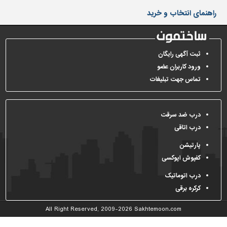
دیوارپوش،
راهنمای انتخاب و خرید
کفپوش
و
سنگ
سرویس
ثبت آگهی رایگان
بهداشتی
ورود کاربران عضو
تماس جهت تبلیغات
ابزار،یراق
و
ماشین
آلات
درب ضد سرقت
درب اتاقی
برقی،روشنایی،ایمنی
پارتیشن
محوطه
کفپوش اپوکسی
سازی
و
درب اتوماتیک
نما
کرکره برقی
ساخت
All Right Reserved, 2009-2026
Sakhtemoon.com
و
ساز