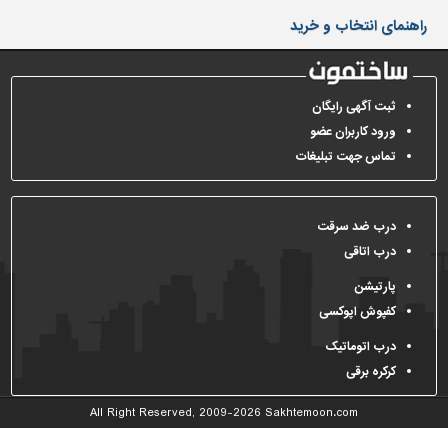
دیوارپوش،
راهنمای انتخاب و خرید
کفپوش
و
سنگ
سرویس
ثبت آگهی رایگان
بهداشتی
ورود کاربران عضو
تماس جهت تبلیغات
ابزار،یراق
و
ماشین
آلات
درب ضد سرقت
درب اتاقی
برقی،روشنایی،ایمنی
پارتیشن
محوطه
کفپوش اپوکسی
سازی
و
درب اتوماتیک
نما
کرکره برقی
ساخت
All Right Reserved, 2009-2026
Sakhtemoon.com
و
ساز