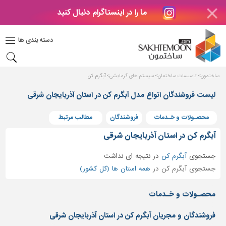
ما را در اینستاگرام دنبال کنید
دکوراسیون
داخلی
دسته بندی ها
بتن
و
فراورده
ساختمون
تاسیسات ساختمان
سیستم های گرمایشی
آبگرم کن
های
بتنی
لیست فروشندگان انواع مدل آبگرم کن در استان آذربایجان شرقی
درب
محصـولات و خـدمات
فروشندگان
مطالب مرتبط
و
پنجره
آبگرم کن در استان آذربایجان شرقی
مصالح
جستجوی
آبگرم کن
در
نتیجه ای نداشت
ساختمانی
جستجوی آبگرم کن در
همه استان ها (کل کشور)
پله،
نرده
محصـولات و خـدمات
و
حفاظ
فروشندگان و مجریان آبگرم کن در استان آذربایجان شرقی