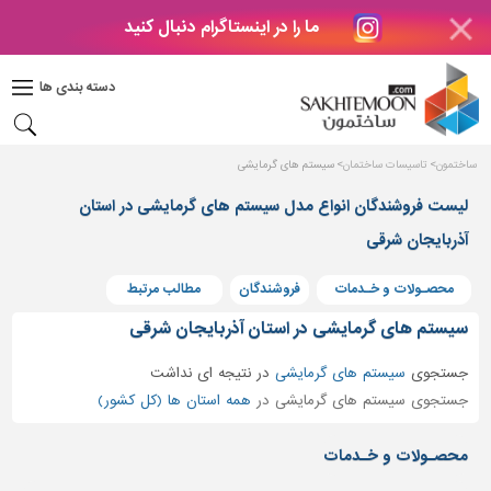
ما را در اینستاگرام دنبال کنید
دکوراسیون
داخلی
دسته بندی ها
بتن
و
فراورده
ساختمون
تاسیسات ساختمان
سیستم های گرمایشی
های
بتنی
لیست فروشندگان انواع مدل سیستم های گرمایشی در استان
درب
آذربایجان شرقی
و
پنجره
محصـولات و خـدمات
فروشندگان
مطالب مرتبط
مصالح
سیستم های گرمایشی در استان آذربایجان شرقی
ساختمانی
جستجوی
سیستم های گرمایشی
در
نتیجه ای نداشت
پله،
جستجوی سیستم های گرمایشی در
همه استان ها (کل کشور)
نرده
و
محصـولات و خـدمات
حفاظ