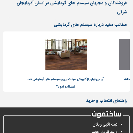
دیوارپوش،
فروشندگان و مجریان سیستم های گرمایشی در استان آذربایجان
کفپوش
شرقی
و
سنگ
مطالب مفید درباره سیستم های گرمایشی
سرویس
بهداشتی
ابزار،یراق
و
ماشین
آلات
برقی،روشنایی،ایمنی
ورخانه
آیا می توان از کفپوش لمینت بروی سیستم های گرمایشی کف
چن
استفاده نمود؟
محوطه
سازی
راهنمای انتخاب و خرید
و
نما
ساخت
ثبت آگهی رایگان
و
ساز
ورود کاربران عضو