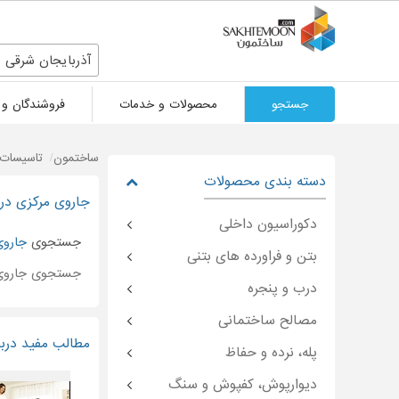
آذربایجان شرقی
جستجو
محصولات و خدمات
فروشندگان و 
ساختمون
تاسیسات 
دسته بندی محصولات
جاروی مرکزی در 
دکوراسیون داخلی
جستجوی
جاروی
بتن و فراورده های بتنی
جستجوی جاروی
درب و پنجره
مصالح ساختمانی
مطالب مفید دربا
پله، نرده و حفاظ
دیوارپوش، کفپوش و سنگ