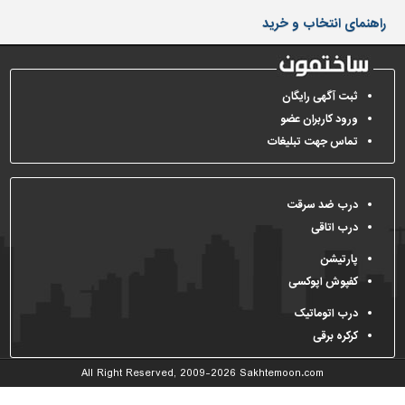
دیوارپوش،
راهنمای انتخاب و خرید
کفپوش
و
سنگ
سرویس
ثبت آگهی رایگان
بهداشتی
ورود کاربران عضو
تماس جهت تبلیغات
ابزار،یراق
و
ماشین
آلات
درب ضد سرقت
درب اتاقی
برقی،روشنایی،ایمنی
پارتیشن
محوطه
کفپوش اپوکسی
سازی
و
درب اتوماتیک
نما
کرکره برقی
ساخت
All Right Reserved, 2009-2026
Sakhtemoon.com
و
ساز