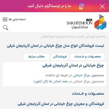
ما را در اینستاگرام دنبال کنید
دکوراسیون
داخلی
دسته بندی ها
بتن
و
فراورده
ساختمون
شهرسازی، ترافیک و سازه
مبلمان شهری
چراغ خیابانی
های
بتنی
لیست فروشندگان انواع مدل چراغ خیابانی در استان آذربایجان شرقی
درب
محصـولات و خـدمات
فروشندگان
مطالب مرتبط
و
پنجره
چراغ خیابانی در استان آذربایجان شرقی
مصالح
جستجوی
چراغ خیابانی
در
نتیجه ای نداشت
ساختمانی
جستجوی چراغ خیابانی در
همه استان ها (کل کشور)
پله،
نرده
محصـولات و خـدمات
و
حفاظ
فروشندگان و مجریان چراغ خیابانی در استان آذربایجان شرقی