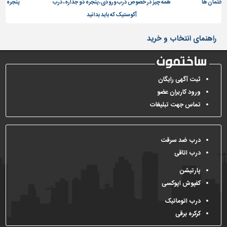
ساختمان ها
همه چیز در خصوص درب ورودی، پنجره دو جداره، درب
پنجره دو 
آکوستیک که باید بدانید
تاسیسات
ساختمان
راهنمای انتخاب و خرید
شهرسازی،
ترافیک
و
سازه
ثبت آگهی رایگان
ورود کاربران عضو
سایر
تماس جهت تبلیغات
درب ضد سرقت
درب اتاقی
پارتیشن
کفپوش اپوکسی
درب اتوماتیک
کرکره برقی