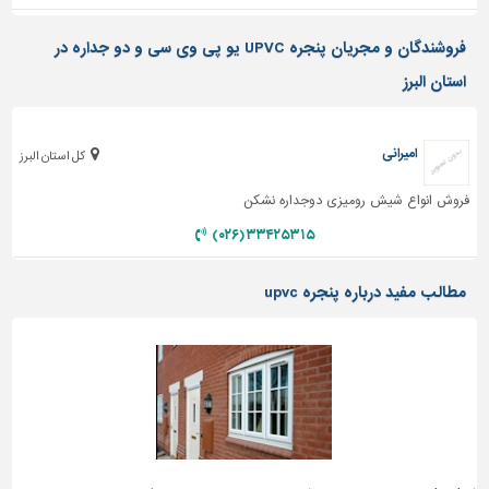
دیوارپوش،
کفپوش
فروشندگان و مجریان پنجره UPVC یو پی وی سی و دو جداره در
و
سنگ
استان البرز
سرویس
بهداشتی
امیرانی
کل استان البرز
ابزار،یراق
فروش انواع شیش رومیزی دوجداره نشکن
و
ماشین
۳۳۴۲۵۳۱۵ (۰۲۶)
آلات
برقی،روشنایی،ایمنی
مطالب مفید درباره پنجره upvc
محوطه
سازی
و
نما
ساخت
و
ساز