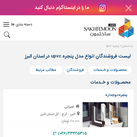
ما را در اینستاگرام دنبال کنید
دکوراسیون
داخلی
دسته بندی ها
بتن
و
فراورده
ساختمون
پنجره upvc
های
بتنی
لیست فروشندگان انواع مدل پنجره upvc در استان البرز
درب
محصـولات و خـدمات
فروشندگان
مطالب مرتبط
و
پنجره
محصـولات و خـدمات
مصالح
پنجره دوجداره
ساختمانی
امیرانی
پله،
البرز - کرج - کل استان البرز
نرده
و
۱۱۰,۰۰۰ تومان
حفاظ
۳۳۴۲۵۳۱۵ (۰۲۶)