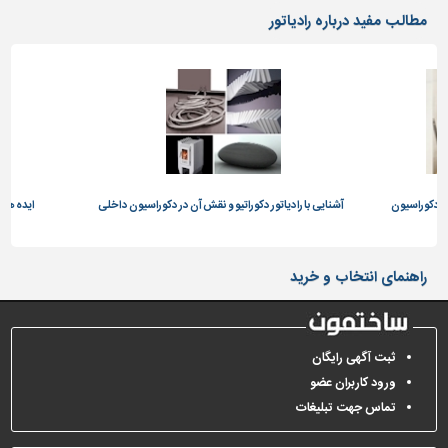
دیوارپوش،
مطالب مفید درباره رادیاتور
کفپوش
و
سنگ
سرویس
بهداشتی
ابزار،یراق
و
در دکوراسیون
ماشین
آشنایی با رادیاتور دکوراتیو و نقش آن در دکوراسیون داخلی
ایده های
آلات
برقی،روشنایی،ایمنی
راهنمای انتخاب و خرید
محوطه
سازی
و
ثبت آگهی رایگان
نما
ورود کاربران عضو
ساخت
تماس جهت تبلیغات
و
ساز