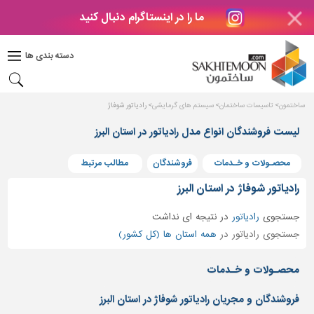
ما را در اینستاگرام دنبال کنید
دکوراسیون
داخلی
دسته بندی ها
بتن
و
فراورده
ساختمون
تاسیسات ساختمان
سیستم های گرمایشی
رادیاتور شوفاژ
های
بتنی
لیست فروشندگان انواع مدل رادیاتور در استان البرز
درب
محصـولات و خـدمات
فروشندگان
مطالب مرتبط
و
پنجره
رادیاتور شوفاژ در استان البرز
مصالح
جستجوی
رادیاتور
در
نتیجه ای نداشت
ساختمانی
جستجوی رادیاتور در
همه استان ها (کل کشور)
پله،
نرده
محصـولات و خـدمات
و
حفاظ
فروشندگان و مجریان رادیاتور شوفاژ در استان البرز