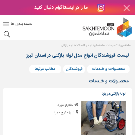
ما را در اینستاگرام دنبال کنید
دکوراسیون
داخلی
دسته بندی ها
بتن
و
فراورده
ساختمون
تاسیسات ساختمان
لوله و اتصالات
لوله بازکنی
های
بتنی
لیست فروشندگان انواع مدل لوله بازکنی در استان البرز
درب
محصـولات و خـدمات
فروشندگان
مطالب مرتبط
و
پنجره
محصـولات و خـدمات
مصالح
لوله بازکنی در یزد
ساختمانی
دکتر لوله یزد
پله،
البرز - کرج - یزد
نرده
و
حفاظ