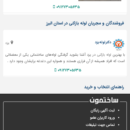
دیوارپوش،
۰۹۱۲۷۳۰۵۶۳۵
کفپوش
و
سنگ
فروشندگان و مجریان لوله بازکنی در استان البرز
سرویس
بهداشتی
دکتر لوله یزد
یزد
ابزار،یراق
و
با بهترین
لوله بازکنی
در یزد آشنا بشوید گرفتگی لوله‌های ساختمانی یکی از معضلاتی
ماشین
است که افراد همیشه از آن فراری هستند و همواره این دغدغه برایشان وجود دارد .
آلات
۰۹۱۲۷۳۰۵۶۳۵
برقی،روشنایی،ایمنی
راهنمای انتخاب و خرید
محوطه
سازی
و
نما
ثبت آگهی رایگان
ساخت
ورود کاربران عضو
و
تماس جهت تبلیغات
ساز