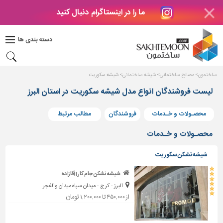
ما را در اینستاگرام دنبال کنید
دکوراسیون
داخلی
دسته بندی ها
بتن
و
فراورده
ساختمون
مصالح ساختمانی
شیشه ساختمانی
شیشه سکوریت
های
بتنی
لیست فروشندگان انواع مدل شیشه سکوریت در استان البرز
درب
محصـولات و خـدمات
فروشندگان
مطالب مرتبط
و
پنجره
محصـولات و خـدمات
مصالح
شیشه نشکن سکوریت
ساختمانی
شیشه نشکن جام کار | آقازاده
پله،
البرز - کرج - میدان سپاه میدان والفجر
نرده
و
از ۴۵۰,۰۰۰ تا ۱,۲۰۰,۰۰۰ تومان
حفاظ