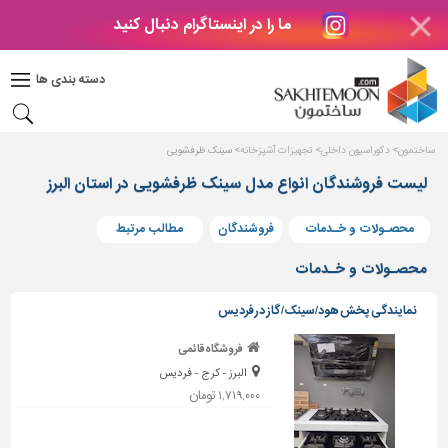
ما را در اینستاگرام دنبال کنید
دکوراسیون
داخلی
دسته بندی ها
بتن
و
فراورده
ساختمون
دکوراسیون داخلی
تجهیزات آشپزخانه
سینک ظرفشویی
های
بتنی
لیست فروشندگان انواع مدل سینک ظرفشویی در استان البرز
درب
محصـولات و خـدمات
فروشندگان
مطالب مرتبط
و
پنجره
محصـولات و خـدمات
مصالح
نمایندگی پخش هود/سینک/ گاز درفردیس
ساختمانی
فروشگاه قائمی
پله،
البرز - کرج - فردیس
نرده
و
۱,۷۱۹,۰۰۰ تومان
حفاظ