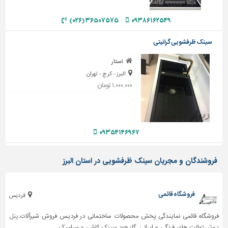
دیوارپوش،
کفپوش
۳۶۵۰۷۵۷۵ (۰۲۶)
۰۹۳۸۶۱۶۲۵۴۹
و
سنگ
سینک ظرفشویی گرانیتی
سرویس
استار
بهداشتی
البرز - کرج - تهران
ابزار،یراق
۱,۰۰۰,۰۰۰ تومان
و
ماشین
آلات
۰۹۳۵۴۱۴۶۹۶۷
برقی،روشنایی،ایمنی
محوطه
فروشندگان و مجریان سینک ظرفشویی در استان البرز
سازی
و
نما
فروشگاه قائمی
فردیس
ساخت
و
فروشگاه قائمی نمایندگی پخش محصولات ساختمانی در فردیس فروش شیرآلات.
پنل
ساز
دوش
.توالت های فرنگی و ایرانی. گاز.
هود
.سینک کاشی و سرامیک