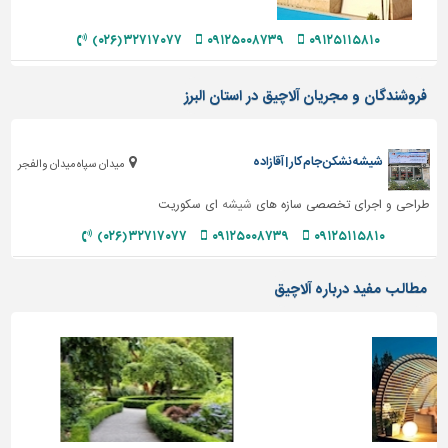
دیوارپوش،
کفپوش
۳۲۷۱۷۰۷۷ (۰۲۶)
۰۹۱۲۵۰۰۸۷۳۹
۰۹۱۲۵۱۱۵۸۱۰
و
سنگ
فروشندگان و مجریان آلاچیق در استان البرز
سرویس
بهداشتی
شیشه نشکن جام کار | آقازاده
ابزار،یراق
میدان سپاه میدان والفجر
و
طراحی و اجرای تخصصی سازه های
شیشه
ای سکوریت
ماشین
آلات
۳۲۷۱۷۰۷۷ (۰۲۶)
۰۹۱۲۵۰۰۸۷۳۹
۰۹۱۲۵۱۱۵۸۱۰
برقی،روشنایی،ایمنی
مطالب مفید درباره آلاچیق
محوطه
سازی
و
نما
ساخت
و
ساز