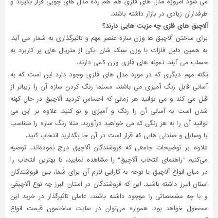
می شود امروزه مدل های فلزی هم هم رده مدل های چوبی قرار بگیرند و
طرفداران زیادی در بازار داشته باشند.
آلاچیق های فلزی چه مزیت هایی دارند؟
برای ساختن آلاچیق ها وزن سازه عنصر مهم و تاثیرگذاری به شمار می آید.
به همین دلیل فلزات با وزن سبک شان یکی از متریال های پر کاربرد به
حساب می آیند. نمونه های فلزی وزن کمی دارند.
نکته مهم دیگری که در مورد مدل های فلزی وجود دارد این است که به
آسانی قابل رنگ آمیزی می باشند. مسلما رنگ کردن سازه آن را زیباتر از
قبل می کند و می توانید هر زمانی که احساس کردید آلاچیق در حال کهنه
شدن است به آسانی آن را رنگ و آمیزی و نو کنید. علاوه بر این می
توانید آن را به هر رنگی که می خواهید درآورید. مثلا رنگ سازه را متناسب
با وسایل و صندلی هایی که قرار است در آن جا بگذارید انتخاب کنید.
علاوه بر توضیحات جامعی که فروشندگان آلاچیق درج نموده‌اند، توصیه
می‌کنیم "راهنمای انتخاب آلاچیق" را مشاهده نمایید، تا بهترین انتخاب را
در میان انواع آلاچیق با توجه به کارایی لازم آن برای شما، بین فروشندگان
استان البرز داشته باشید. این که فروشندگان در استان البرز چه نوع آلاچیقی
و با چه مشخصاتی را موجود داشته باشند، عاملی تاثیر‌گذار در خرید این
محصول خواهد بود. همواره می‌توان در سایت ساختمون قیمت انواع