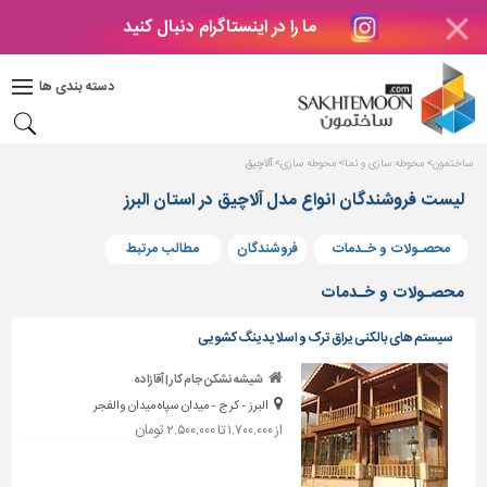
ما را در اینستاگرام دنبال کنید
دکوراسیون
داخلی
دسته بندی ها
بتن
و
فراورده
ساختمون
محوطه سازی و نما
محوطه سازی
آلاچیق
های
بتنی
لیست فروشندگان انواع مدل آلاچیق در استان البرز
درب
محصـولات و خـدمات
فروشندگان
مطالب مرتبط
و
پنجره
محصـولات و خـدمات
مصالح
سیستم های بالکنی یراق ترک و اسلایدینگ کشویی
ساختمانی
شیشه نشکن جام کار | آقازاده
پله،
البرز - کرج - میدان سپاه میدان والفجر
نرده
و
از ۱,۷۰۰,۰۰۰ تا ۲,۵۰۰,۰۰۰ تومان
حفاظ