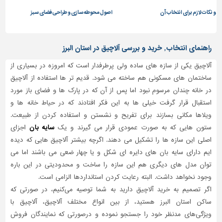
برای انتخاب آن
اصول محوطه سازی و طراحی فضای سبز
آشنایی 
تاسیسات
ساختمان
شهرسازی،
راهنمای انتخاب, خرید و بررسی آلاچیق در استان البرز
ترافیک
و
آلاچیق یکی از سازه های ساده ولی پرطرفدار است که امروزه در بسیاری از
سازه
ساختمان های مسکونی هم ساخته می شود. قدیم تر ها استفاده از آلاچیق
در خانه چندان مرسوم نبود اما پس از آن که در پارک ها و فضای باز مورد
سایر
استقبال قرار گرفت خیلی ها به این فکر افتادند که در حیاط خانه ها و
ویلاها مکانی بسازند برای تفریح و نشستن و استفاده کردن از طبیعت.
ستون هایی که به صورت عمودی قرار می گیرند و یک
سایه بان
اجزای
اصلی این سازه ها را تشکیل می دهند. اگرچه بیشتر آلاچیق هایی که دیده
ایم دارای سایه بان های دایره ای شکل و یا چهار ضعی می باشند اما می
توان مدل های دیگری هم این سازه را ساخت و محدودیتی در این باره
وجود نخواهد داشت. البته رعایت کردن استانداردها الزامی است.
اگر تصمیم به خرید آلاچیق دارید به شما توصیه می‌کنیم، در صورتی که
ساکن استان البرز هستید، از بین انواع مختلف آلاچیق، آلاچیق با
ویژگی‌های مدنظر خود را جستجو نموده و درصورتی‌ که نمایندگان فروش