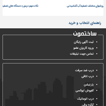
ف تصفیه آب آشامیدنی
نکات مهم درمورد دستگاه های تصفیه آب خانگی
تاسیسات
ساختمان
شهرسازی،
راهنمای انتخاب و خرید
ترافیک
و
سازه
ثبت آگهی رایگان
سایر
ورود کاربران عضو
تماس جهت تبلیغات
درب ضد سرقت
درب اتاقی
پارتیشن
کفپوش اپوکسی
درب اتوماتیک
کرکره برقی