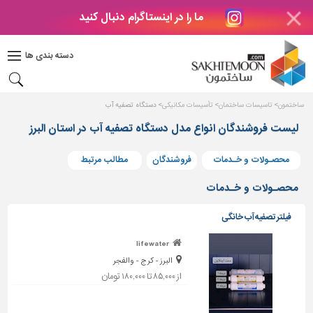
ما را در اینستاگرام دنبال کنید
دکوراسیون
داخلی
دسته بندی ها
بتن
و
فراورده
ساختمون
تاسیسات ساختمان
تأسیسات مکانیکی
دستگاه تصفیه آب
های
بتنی
لیست فروشندگان انواع مدل دستگاه تصفیه آب در استان البرز
درب
محصـولات و خـدمات
فروشندگان
مطالب مرتبط
و
پنجره
محصـولات و خـدمات
مصالح
فیلتر تصفیه آب خانگی
ساختمانی
lifewater
پله،
البرز - کرج - والفجر
نرده
و
از ۸۵,۰۰۰ تا ۱۸۰,۰۰۰ تومان
حفاظ