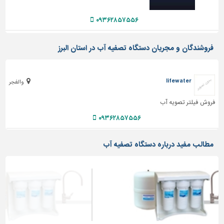
دیوارپوش،
کفپوش
۰۹۳۶۲۸۵۷۵۵۶
و
سنگ
فروشندگان و مجریان دستگاه تصفیه آب در استان البرز
سرویس
بهداشتی
lifewater
ابزار،یراق
والفجر
و
فروش فیلتر تصویه آب
ماشین
آلات
۰۹۳۶۲۸۵۷۵۵۶
برقی،روشنایی،ایمنی
مطالب مفید درباره دستگاه تصفیه آب
محوطه
سازی
و
نما
ساخت
و
ساز