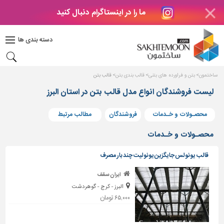
ما را در اینستاگرام دنبال کنید
دکوراسیون
داخلی
دسته بندی ها
بتن
و
فراورده
ساختمون
بتن و فراورده های بتنی
قالب بندی بتن
قالب بتن
های
بتنی
لیست فروشندگان انواع مدل قالب بتن در استان البرز
درب
محصـولات و خـدمات
فروشندگان
مطالب مرتبط
و
پنجره
محصـولات و خـدمات
مصالح
قالب یونولس جایگزین یونولیت چند بار مصرف
ساختمانی
ایران سقف
پله،
البرز - کرج - گوهردشت
نرده
و
۶۵,۰۰۰ تومان
حفاظ