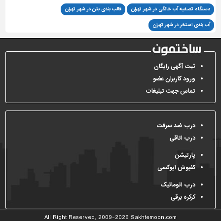
دستگاه تصفیه آب خانگی در شهر تهران
قالب بندی بتن در شهر تهران
تاسیسات
آب بندی استخر در شهر تهران
ساختمان
شهرسازی،
ترافیک
و
ثبت آگهی رایگان
سازه
ورود کاربران عضو
تماس جهت تبلیغات
سایر
درب ضد سرقت
درب اتاقی
پارتیشن
کفپوش اپوکسی
درب اتوماتیک
کرکره برقی
All Right Reserved, 2009-2026
Sakhtemoon.com