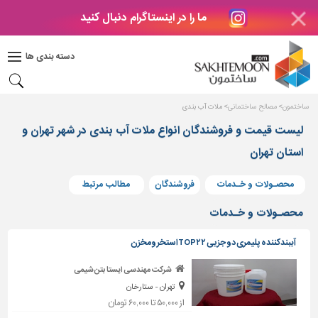
ما را در اینستاگرام دنبال کنید
دکوراسیون
داخلی
دسته بندی ها
بتن
و
فراورده
ساختمون
مصالح ساختمانی
ملات آب بندی
های
بتنی
لیست قیمت و فروشندگان انواع ملات آب بندی در شهر تهران و
استان تهران
درب
و
پنجره
محصـولات و خـدمات
فروشندگان
مطالب مرتبط
مصالح
محصـولات و خـدمات
ساختمانی
آببندکننده پلیمری دو جزیی TOP۲۲استخر ومخزن
پله،
نرده
شرکت مهندسی ایستا بتن شیمی
و
تهران - ستارخان
حفاظ
از ۵۰,۰۰۰ تا ۶۰,۰۰۰ تومان