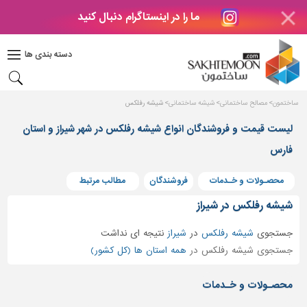
ما را در اینستاگرام دنبال کنید
دکوراسیون
داخلی
دسته بندی ها
بتن
و
فراورده
ساختمون
مصالح ساختمانی
شیشه ساختمانی
شیشه رفلکس
های
بتنی
لیست قیمت و فروشندگان انواع شیشه رفلکس در شهر شیراز و استان
فارس
درب
و
پنجره
محصـولات و خـدمات
فروشندگان
مطالب مرتبط
مصالح
شیشه رفلکس در شیراز
ساختمانی
جستجوی
شیشه رفلکس
در
شیراز
نتیجه ای نداشت
پله،
جستجوی شیشه رفلکس در
همه استان ها (کل کشور)
نرده
و
محصـولات و خـدمات
حفاظ