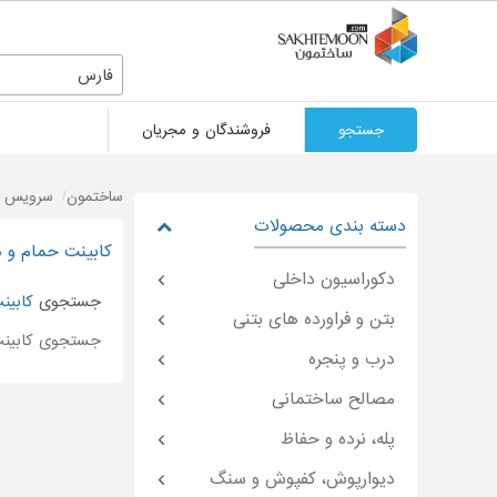
فارس
جستجو
فروشندگان و مجریان
ساختمون
سرویس ب
دسته بندی محصولات
کابینت حمام و 
دکوراسیون داخلی
جستجوی
کابی
بتن و فراورده های بتنی
جستجوی کابین
درب و پنجره
مصالح ساختمانی
پله، نرده و حفاظ
دیوارپوش، کفپوش و سنگ