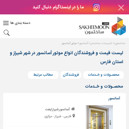
ما را در اینستاگرام دنبال کنید
دکوراسیون
داخلی
دسته بندی ها
بتن
و
فراورده
ساختمون
تاسیسات ساختمان
آسانسور
موتور آسانسور
های
بتنی
لیست قیمت و فروشندگان انواع موتور آسانسور در شهر شیراز و
استان فارس
درب
و
پنجره
محصـولات و خـدمات
فروشندگان
مطالب مرتبط
مصالح
محصـولات و خـدمات
ساختمانی
آسانسور
پله،
نرده
آسانسور شیراز لیفت
و
فارس - شیراز - مرکزی
حفاظ