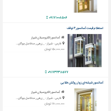
دیوارپوش،
کفپوش
و
سنگ
۰۹۱۷۱۰۰۸۵۰۶
سرویس
استعلام قیمت آسانسور ۴ توقف
بهداشتی
آسانسور الکتروسبلان شیراز
ابزار،یراق
فارس - شیراز - _ زرهی_حدفاصل چوگان...
و
۱۵۰,۰۰۰,۰۰۰ تومان
ماشین
آلات
برقی،روشنایی،ایمنی
۰۹۱۷۳۲۳۸۵۷۷
محوطه
سازی
آسانسور شیشه ای زوار روکش طلایی
و
نما
آسانسور الکتروسبلان شیراز
فارس - شیراز - _ زرهی_حدفاصل چوگان...
ساخت
۱۷۰,۰۰۰,۰۰۰ تومان
و
ساز