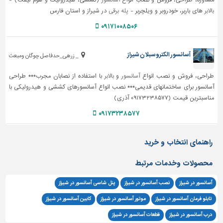
مشاوره، طراحی، فروش و نصب انواع
آسانسور
(کششی، هیدرولیک و هوم لیفت) -
بالابر
های باربر، خودروبر و ویلچربر -
پله برقی
در شیراز و استان فارس
۰۹۱۷۱۰۰۸۵۰۶
آسانسور الکتروسبلان شیراز
_ زرهی_حدفاصل چوگان ومبعث
طراحی، فروش و نصب انواع
آسانسور
و
بالابر
با استفاده از نصابان مجرب*** طراحی
آسانسور برای ساختمانهای قدیمی*** نصب انواع آسانسورهای کششی و هیدرولیکی با
مناسبترین قیمت (۰۹۱۷۳۲۳۸۵۷۷ آذری)
۰۹۱۷۳۲۳۸۵۷۷
راهنمای انتخاب و خرید
محصولات وخدمات مرتبط
آسانسور در شیراز
نصب آسانسور در شیراز
پنل شاسی آسانسور در شیراز
تابلو فرمان آسانسور در شیراز
موتور آسانسور در شیراز
کابین آسانسور در شیراز
درب آسانسور در شیراز
قطعات آسانسور در شیراز