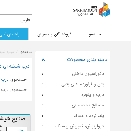
فارس
جستجو
فروشندگان و مجریان
راهنمای کلی
ساختمون
درب شیش
دسته بندی محصولات
درب شیشه ای در
دکوراسیون داخلی
جستجوی
درب 
بتن و فراورده های بتنی
جستجوی درب ش
درب و پنجره
مصالح ساختمانی
پله، نرده و حفاظ
صنایع شیشه
دیوارپوش، کفپوش و سنگ
طر