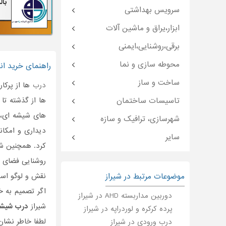
بال
سرویس بهداشتی
ابزار،یراق و ماشین آلات
برقی،روشنایی،ایمنی
محوطه سازی و نما
راهنمای خرید ان
ساخت و ساز
درب
ها از پرکا
تاسیسات ساختمان
ها از گذشته تا 
های شیشه ای، ا
شهرسازی، ترافیک و سازه
دیداری و امکان
سایر
کرد. همچنین شی
روشنایی فضای د
موضوعات مرتبط در شیراز
نقش و لوگو اس
اگر تصمیم به 
دوربین مداربسته AHD در شیراز
شیراز
درب شیشه
پرده کرکره و لوردراپه در شیراز
لطفا خاطر نشان
درب ورودی در شیراز