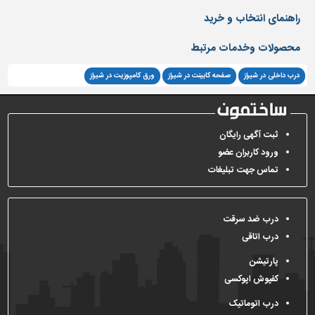
دیوارپوش،
راهنمای انتخاب و خرید
کفپوش
و
محصولات وخدمات مرتبط
سنگ
سرویس
درب داخلی در شیراز
صفحه کابینت در شیراز
ورق کامپوزیت در شیراز
بهداشتی
ابزار،یراق
و
ثبت آگهی رایگان
ماشین
ورود کاربران عضو
آلات
تماس جهت تبلیغات
برقی،روشنایی،ایمنی
محوطه
درب ضد سرقت
سازی
درب اتاقی
و
نما
پارتیشن
کفپوش اپوکسی
ساخت
و
درب اتوماتیک
ساز