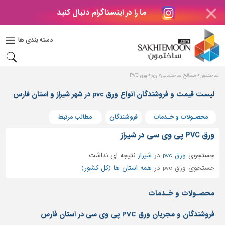
ما را در اینستاگرام دنبال کنید
دکوراسیون
داخلی
دسته بندی ها
بتن
و
فراورده
ساختمون
مصالح ساختمانی
ورق
ورق PVC
های
بتنی
لیست قیمت و فروشندگان انواع ورق pvc در شهر شیراز و استان فارس
درب
محصـولات و خـدمات
فروشندگان
مطالب مرتبط
و
پنجره
ورق PVC پی وی سی در شیراز
مصالح
جستجوی
ورق pvc
در
شیراز
نتیجه ای نداشت
ساختمانی
جستجوی ورق pvc در
همه استان ها (کل کشور)
پله،
نرده
محصـولات و خـدمات
و
حفاظ
فروشندگان و مجریان ورق PVC پی وی سی در استان فارس