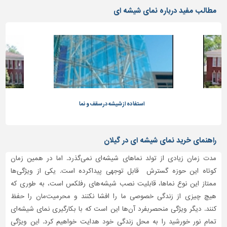
دیوارپوش،
مطالب مفید درباره نمای شیشه ای
کفپوش
و
سنگ
سرویس
بهداشتی
ابزار،یراق
و
ماشین
استفاده از شیشه در سقف و نما
آلات
برقی،روشنایی،ایمنی
راهنمای خرید نمای شیشه ای در گیلان
محوطه
مدت زمان زیادی از تولد نماهای شیشه‌ای نمی‌گذرد. اما در همین زمان
سازی
کوتاه این حوزه گسترش قابل توجهی پیداکرده است. یکی از ویژگی‌ها
و
ممتاز این نوع نماها، قابلیت نصب شیشه‌های رفلکس است، به طوری که
نما
هیچ چیزی از زندگی خصوصی ما را افشا نکنند و محرمیت‌مان را حفظ
ساخت
کنند. دیگر ویژگی منحصربفرد آن‌ها این است که با بکارگیری نمای شیشه‌ای
و
تمام نور خورشید را به محل زندگی خود هدایت خواهیم کرد. این ویژگی
ساز