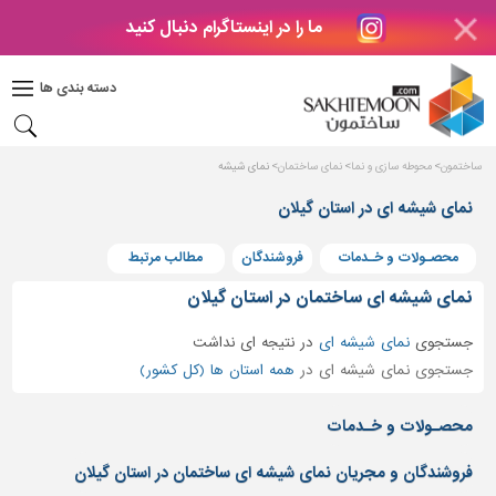
ما را در اینستاگرام دنبال کنید
دکوراسیون
داخلی
دسته بندی ها
بتن
و
فراورده
ساختمون
محوطه سازی و نما
نمای ساختمان
نمای شیشه
های
بتنی
نمای شیشه ای در استان گیلان
درب
محصـولات و خـدمات
فروشندگان
مطالب مرتبط
و
پنجره
نمای شیشه ای ساختمان در استان گیلان
مصالح
جستجوی
نمای شیشه ای
در
نتیجه ای نداشت
ساختمانی
جستجوی نمای شیشه ای در
همه استان ها (کل کشور)
پله،
نرده
محصـولات و خـدمات
و
حفاظ
فروشندگان و مجریان نمای شیشه ای ساختمان در استان گیلان