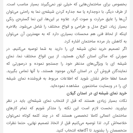
بخصوص برای ساختمان‌هایی که خیلی نور نمی‌گیرند بسیار مناسب است.
تاسیسات
از طرف دیگر، با دوجداره یا سه جداره کردن شیشه‌ی نما به راحتی می‌توان
ساختمان
آن‌ها را عایق حرارت و صوت کرد. علاوه‌ بر این‌ها، این نما گستره‌ی رنگی
بسیار زیاد، تنوع مدل و طراحی و انواع مختلف را شامل می‌شود. بالاخره
شهرسازی،
ترافیک
اینکه از لحاظ فنی هم محسنات بسیاری دارد که به مهمترین آن می‌توان
و
به کاهش بار مرده ساختمان اشاره کرد.
سازه
اگر تصمیم خرید نمای شیشه ای را دارید به شما توصیه می‌کنیم، در
صورتی که ساکن استان گیلان هستید، از بین انواع مختلف نما، نمای
سایر
شیشه‌ ای با ویژگی‌های مدنظر خود را جستجو نموده و درصورتی‌ که
نمایندگان فروش آن در استان گیلان موجود هستند، با آنها تماس بگیرید.
ضمنا لطفا خاطر نشان شوید که اطلاعات مربوط به فروشنده نمای شیشه‌
ای را در وبسایت ساختمون مشاهده نموده‌اید.
خرید نمای شیشه ‌ای در استان گیلان
نکات بسیار زیادی هستند که قبل از انتخاب نمای شیشه‌ای باید در نظر
بیاورید. نخست لازم است این نکته را متذکر شویم که تمام کارهای
ساختمان اعمالی کاملا تخصصی هستند که در چند کلمه کوتاه نمی‌توان
خلاصه‌اش کرد. لذا توصیه می‌کنیم قبل از اتخاذ تصمیم نهایی، حتما نظرات
متخصصان را بشنوید تا آگاهانه انتخاب کنید.