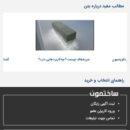
دیوارپوش،
مطالب مفید درباره بتن
کفپوش
و
سنگ
سرویس
بهداشتی
ابزار،یراق
و
 در دکوراسیون
ماشین
بتن شفاف چیست؟ چه کاربرد هایی دارد؟
آشنایی ب
آلات
برقی،روشنایی،ایمنی
راهنمای انتخاب و خرید
محوطه
سازی
و
ثبت آگهی رایگان
نما
ورود کاربران عضو
ساخت
تماس جهت تبلیغات
و
ساز