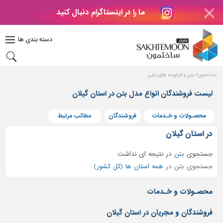
ما را در اینستاگرام دنبال کنید
دکوراسیون
داخلی
دسته بندی ها
بتن
و
فراورده
ساختمون
بتن و فراورده های بتنی
های
بتنی
لیست فروشندگان انواع مدل بتن در استان گیلان
درب
محصـولات و خـدمات
فروشندگان
مطالب مرتبط
و
پنجره
در استان گیلان
مصالح
جستجوی
بتن
در
نتیجه ای نداشت
ساختمانی
جستجوی بتن در
همه استان ها (کل کشور)
پله،
نرده
محصـولات و خـدمات
و
حفاظ
فروشندگان و مجریان در استان گیلان