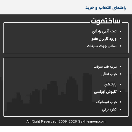
دیوارپوش،
راهنمای انتخاب و خرید
کفپوش
و
سنگ
سرویس
ثبت آگهی رایگان
بهداشتی
ورود کاربران عضو
تماس جهت تبلیغات
ابزار،یراق
و
ماشین
آلات
درب ضد سرقت
درب اتاقی
برقی،روشنایی،ایمنی
پارتیشن
محوطه
کفپوش اپوکسی
سازی
و
درب اتوماتیک
نما
کرکره برقی
ساخت
All Right Reserved, 2009-2026
Sakhtemoon.com
و
ساز