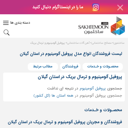
ما را در اینستاگرام دنبال کنید
دکوراسیون
داخلی
دسته بندی ها
بتن
و
فراورده
ساختمون
مصالح ساختمانی
آهن آلات ساختمانی
پروفیل آلومینیوم و ترمال بریک
های
بتنی
لیست فروشندگان انواع مدل پروفیل آلومینیوم در استان گیلان
درب
محصـولات و خـدمات
فروشندگان
مطالب مرتبط
و
پنجره
پروفیل آلومینیوم و ترمال بریک در استان گیلان
مصالح
جستجوی
پروفیل آلومینیوم
در
نتیجه ای نداشت
ساختمانی
جستجوی پروفیل آلومینیوم در
همه استان ها (کل کشور)
پله،
نرده
محصـولات و خـدمات
و
حفاظ
فروشندگان و مجریان پروفیل آلومینیوم و ترمال بریک در استان گیلان