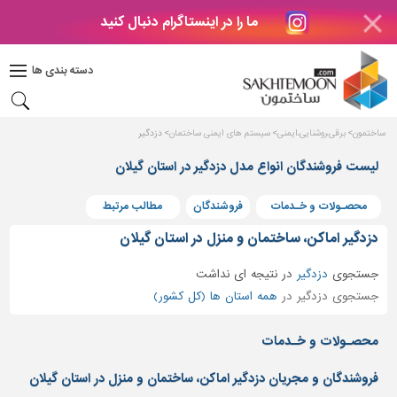
ما را در اینستاگرام دنبال کنید
دکوراسیون
داخلی
دسته بندی ها
بتن
و
فراورده
ساختمون
برقی،روشنایی،ایمنی
سیستم های ایمنی ساختمان
دزدگیر
های
بتنی
لیست فروشندگان انواع مدل دزدگیر در استان گیلان
درب
محصـولات و خـدمات
فروشندگان
مطالب مرتبط
و
پنجره
دزدگیر اماکن، ساختمان و منزل در استان گیلان
مصالح
جستجوی
دزدگیر
در
نتیجه ای نداشت
ساختمانی
جستجوی دزدگیر در
همه استان ها (کل کشور)
پله،
نرده
محصـولات و خـدمات
و
حفاظ
فروشندگان و مجریان دزدگیر اماکن، ساختمان و منزل در استان گیلان