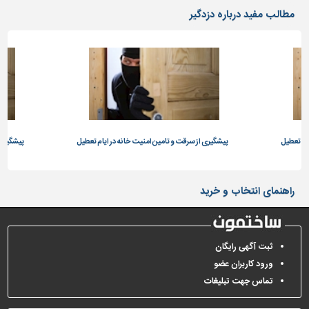
دیوارپوش،
مطالب مفید درباره دزدگیر
کفپوش
و
سنگ
سرویس
بهداشتی
ابزار،یراق
و
ام تعطیل
ماشین
پیشگیری از سرقت و تامین امنیت خانه در ایام تعطیل
پیشگیری 
آلات
برقی،روشنایی،ایمنی
راهنمای انتخاب و خرید
محوطه
سازی
و
ثبت آگهی رایگان
نما
ورود کاربران عضو
ساخت
تماس جهت تبلیغات
و
ساز