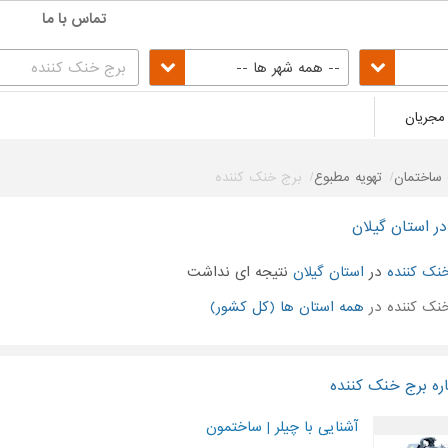
تماس با ما
-- همه شهر ها --
مجریان
ساختمان
تهویه مطبوع
برج خنک کننده
ر استان گیلان
نک کننده
در
استان گیلان
نتیجه ای نداشت
نک کننده در
همه استان ها (کل کشور)
ره برج خنک کننده
آشنایی با چیلر | ساختمون