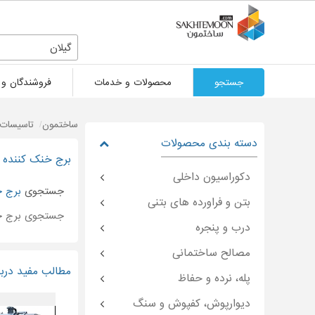
گیلان
جستجو
محصولات و خدمات
فروشندگان و 
ساختمون
تاسیسات 
دسته بندی محصولات
برج خنک کننده د
دکوراسیون داخلی
جستجوی
برج خ
بتن و فراورده های بتنی
جستجوی برج خ
درب و پنجره
مصالح ساختمانی
مطالب مفید دربا
پله، نرده و حفاظ
دیوارپوش، کفپوش و سنگ