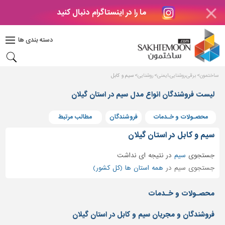
ما را در اینستاگرام دنبال کنید
دکوراسیون
داخلی
دسته بندی ها
بتن
و
فراورده
ساختمون
برقی،روشنایی،ایمنی
روشنایی
سیم و کابل
های
بتنی
لیست فروشندگان انواع مدل سیم در استان گیلان
درب
محصـولات و خـدمات
فروشندگان
مطالب مرتبط
و
پنجره
سیم و کابل در استان گیلان
مصالح
جستجوی
سیم
در
نتیجه ای نداشت
ساختمانی
جستجوی سیم در
همه استان ها (کل کشور)
پله،
نرده
محصـولات و خـدمات
و
حفاظ
فروشندگان و مجریان سیم و کابل در استان گیلان