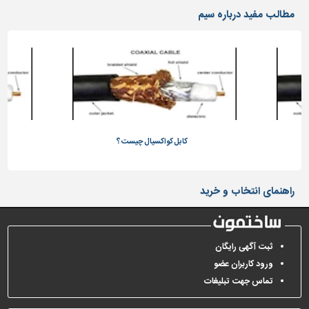
دیوارپوش،
مطالب مفید درباره سیم
کفپوش
و
سنگ
سرویس
بهداشتی
ابزار،یراق
و
ماشین
کابل کواکسیال چیست؟
آلات
برقی،روشنایی،ایمنی
راهنمای انتخاب و خرید
محوطه
سازی
و
ثبت آگهی رایگان
نما
ورود کاربران عضو
ساخت
تماس جهت تبلیغات
و
ساز