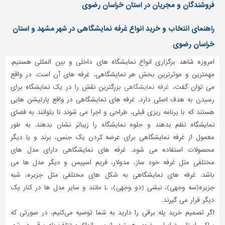
دیوارپوش،
فروشندگان و مجریان در استان خراسان رضوی
کفپوش
و
راهنمای انتخاب و خرید انواع غرفه نمایشگاهی در شهر مشهد و استان
سنگ
خراسان رضوی
سرویس
امروزه شاهد برگزاری انواع نمایشگاه های داخلی و بین المللی هستیم.
بهداشتی
مهمترین و موثرترین بخش هر نمایشگاهی، غرفه های آن است. در واقع
ابزار،یراق
می توان گفت،
غرفه نمایشگاهی
بزرگترین نقش را در یک نمایشگاه برای
و
رسیدن به هدف اصلی دارد. غرفه های نمایشگاهی در واقع پارتیشن هایی
ماشین
هستند که با برنامه ریزی قبلی، طراحی و اجرا می شوند تا بتوانند به فضای
آلات
نمایشگاه نظم بدهند و جلوه نمایشگاه را زیباتر نشان بدهند. به طور
برقی،روشنایی،ایمنی
معمول از غرفه نمایشگاهی برای عرضه کردن یک جنس، برند و یا دیگر
محصولات استفاده می شود. غرفه های نمایشگاهی دارای مدل های
محوطه
سازی
مختلفی مثل غرفه خود ساز، مدولار، فریم اسپیس و دیگر مدل ها می
و
باشد. غرفه های نمایشگاهی به شکل های مختلفی مثل جزیره، شبه
نما
جزیره(سه وجهی)، نبشی (دو وجهی)، L مانند و سایر مدل ها در کنار یک
دیگر قرار می گیرند.
ساخت
و
اگر تصمیم خرید پله برقی را دارید به شما توصیه می‌کنیم، در صورتی که
ساز