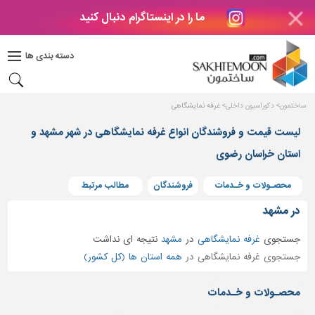
ما را در اینستاگرام دنبال کنید
دکوراسیون
داخلی
دسته بندی ها
بتن
و
فراورده
ساختمون
دکوراسیون داخلی
غرفه نمایشگاهی
های
بتنی
لیست قیمت و فروشندگان انواع غرفه نمایشگاهی در شهر مشهد و
درب
استان خراسان رضوی
و
پنجره
محصـولات و خـدمات
فروشندگان
مطالب مرتبط
مصالح
در مشهد
ساختمانی
جستجوی
غرفه نمایشگاهی
در
مشهد
نتیجه ای نداشت
پله،
جستجوی غرفه نمایشگاهی در
همه استان ها (کل کشور)
نرده
و
محصـولات و خـدمات
حفاظ