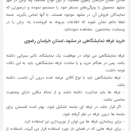
ساکن استان خراسان رضوی هستید، از بین انواع مختلف پله برقی در شهر
مشهد محصول با ویژگی‌های مدنظر خود را جستجو نموده و درصورتی‌ که
تاسیسات
نمایندگان فروش آن در مشهد موجود هستند، با آنها تماس بگیرید. ضمنا
ساختمان
لطفا خاطر نشان شوید که اطلاعات مربوط به فروشنده
پله برقی
را در
شهرسازی،
وبسایت ساختمون مشاهده نموده‌اید.
ترافیک
و
خرید غرفه نمایشگاهی در مشهد، استان خراسان رضوی
سازه
سایر
غرفه نمایشگاهی می تواند در موفقیت یک نمایشگاه، تاثیر بسزایی داشته
باشد. پس در هنگام خرید و یا ساخت غرفه نمایشگاهی، باید به این نکات
توجه داشت.
- غرفه نمایشگاهی باید با نوع کالای عرضه شده درون آن تناسب داشته
باشد.
- غرفه ها باید جذابیت داشته باشند و از لحاظ مکانی دارای وضعیت
مناسبی باشند.
- اگر قرار باشد در غرفه ای جلسه تشکیل شود، بهتر است قسمتی برای
جلسه ها درون غرفه در نظر گرفته شود.
- برای زیباسازی غرفه ها می توان از نورپردازی نیز استفاده کرد.
- برای غرفه هایی که در فضای باز مورد استفاده قرار می گیرند، استفاده از