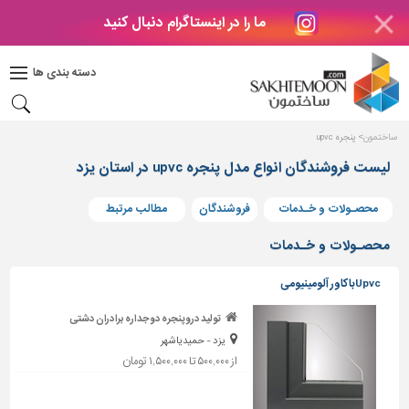
ما را در اینستاگرام دنبال کنید
دکوراسیون
داخلی
دسته بندی ها
بتن
و
فراورده
ساختمون
پنجره upvc
های
بتنی
لیست فروشندگان انواع مدل پنجره upvc در استان یزد
درب
محصـولات و خـدمات
فروشندگان
مطالب مرتبط
و
پنجره
محصـولات و خـدمات
مصالح
Upvcباکاور آلومینیومی
ساختمانی
تولید دروپنجره دوجداره برادران دشتی
پله،
یزد - حمیدیاشهر
نرده
و
از ۵۰۰,۰۰۰ تا ۱,۵۰۰,۰۰۰ تومان
حفاظ