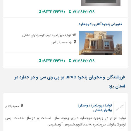
دیوارپوش،
کفپوش
۰۹۱۳۳۷۴۴۷۹۰
۰۹۱۳۸۶۰۲۰۷۸
و
سنگ
تعویض پنجره آهنی با دوجداره
سرویس
تولید دروپنجره دوجداره برادران دشتی
بهداشتی
یزد - حمیدیاشهر
ابزار،یراق
و
ماشین
۰۹۱۳۳۷۴۴۷۹۰
۰۹۱۳۸۶۰۲۰۷۸
آلات
فروشندگان و مجریان پنجره UPVC یو پی وی سی و دو جداره در
برقی،روشنایی،ایمنی
استان یزد
محوطه
سازی
و
تولید دروپنجره دوجداره
حمیدیاشهر
نما
برادران دشتی
ساخت
تولید انواع در وپنجره دوجداره دارای پانزده سال ضمانت و دوسال خدمات پس
و
ازفروش،تولید دروپنجره upvcباکاورمخصوص آلومینیومی
ساز