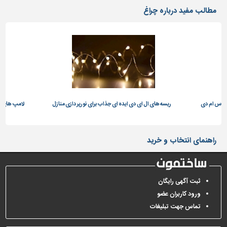
دیوارپوش،
مطالب مفید درباره چراغ
کفپوش
و
سنگ
سرویس
بهداشتی
ابزار،یراق
و
مپ اس ام دی
ماشین
ریسه های ال ای دی ایده ای جذاب برای نورپردازی منازل
لامپ های م
آلات
برقی،روشنایی،ایمنی
راهنمای انتخاب و خرید
محوطه
سازی
و
ثبت آگهی رایگان
نما
ورود کاربران عضو
ساخت
تماس جهت تبلیغات
و
ساز