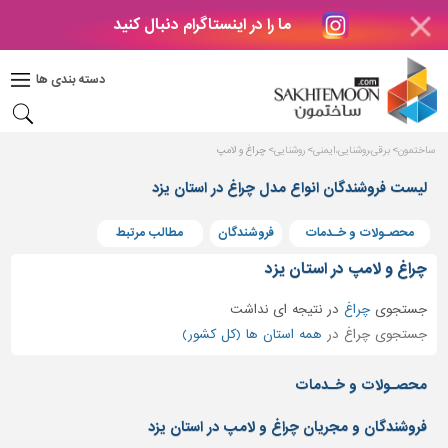
ما را در اینستاگرام دنبال کنید
دکوراسیون
داخلی
دسته بندی ها
بتن
و
فراورده
ساختمون
برقی،روشنایی،ایمنی
روشنایی
چراغ و لامپ
های
بتنی
لیست فروشندگان انواع مدل چراغ در استان یزد
درب
محصـولات و خـدمات
فروشندگان
مطالب مرتبط
و
پنجره
چراغ و لامپ در استان یزد
مصالح
جستجوی
چراغ
در
نتیجه ای نداشت
ساختمانی
جستجوی چراغ در
همه استان ها (کل کشور)
پله،
نرده
محصـولات و خـدمات
و
حفاظ
فروشندگان و مجریان چراغ و لامپ در استان یزد