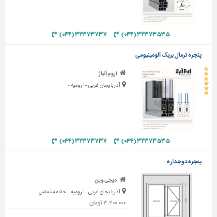
دیوارپوش،
کفپوش
و
سنگ
۳۲۳۷۳۷۳۷ (۰۴۴)
۳۲۳۷۳۵۳۵ (۰۴۴)
سرویس
پنجره ترمال بریک آلومینیومی
بهداشتی
اروم آلیاژ
ابزار،یراق
آذربایجان غربی - ارومیه -
و
ماشین
آلات
برقی،روشنایی،ایمنی
۳۲۳۷۳۷۳۷ (۰۴۴)
۳۲۳۷۳۵۳۵ (۰۴۴)
محوطه
سازی
پنجره دوجداره
و
نما
دیجی وین
آذربایجان غربی - ارومیه - جاده سلماس
ساخت
۳,۲۰۰,۰۰۰ تومان
و
ساز