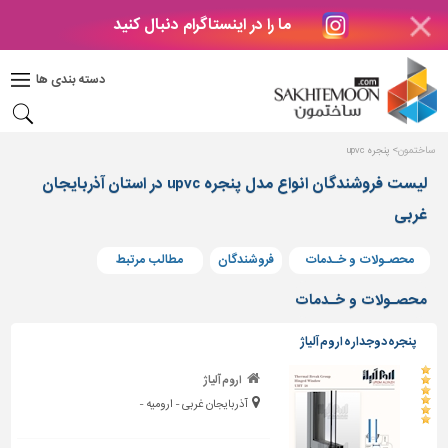
ما را در اینستاگرام دنبال کنید
دکوراسیون
داخلی
دسته بندی ها
بتن
و
فراورده
ساختمون
پنجره upvc
های
بتنی
لیست فروشندگان انواع مدل پنجره upvc در استان آذربایجان
غربی
درب
و
پنجره
محصـولات و خـدمات
فروشندگان
مطالب مرتبط
مصالح
محصـولات و خـدمات
ساختمانی
پنجره دوجداره اروم آلیاژ
پله،
نرده
اروم آلیاژ
و
آذربایجان غربی - ارومیه -
حفاظ