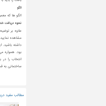
بافت را باید ب
الگو
الگو ها که معم
نحوه دریافت خ
علاوه بر توضی
مشاهده نمایید،
داشته باشید. ا
بود. همواره م
انتخاب را در ب
ساختمانی به قس
مطالب مفید دربا