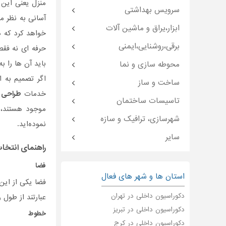
منزل یعنی این ک
سرویس بهداشتی
آسانی به نظر م
ابزار،یراق و ماشین آلات
خواهد کرد که د
برقی،روشنایی،ایمنی
حرفه ای نه فقط
باید آن ها را 
محوطه سازی و نما
اگر تصمیم به 
ساخت و ساز
خدمات
طراحی 
تاسیسات ساختمان
موجود هستند، 
شهرسازی، ترافیک و سازه
نموده‌اید.
سایر
راهنمای انتخ
فضا
استان ها و شهر های فعال
فضا یکی از این
دکوراسیون داخلی در تهران
عبارتند از طول
دکوراسیون داخلی در تبریز
خطوط
دکوراسیون داخلی در کرج