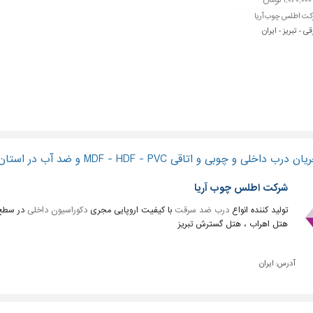
ت اطلس چوب آریا
ی - تبریز - ایران
 چوبی و اتاقی MDF - HDF - PVC و ضد آب در استان آذربایجان شرقی
شرکت اطلس چوب آریا
تولید کننده انواع
درب ضد سرقت
با کیفیت اروپایی مجری
دکوراسیون داخلی
در سطح 
هتل اهراب ، هتل گسترش تبریز
آدرس:
ایران