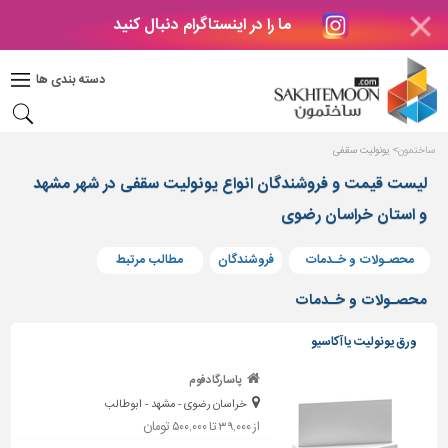
ما را در اینستاگرام دنبال کنید
دکوراسیون
داخلی
دسته بندی ها
بتن
و
فراورده
ساختمون
یونولیت سقفی
های
بتنی
لیست قیمت و فروشندگان انواع یونولیت سقفی در شهر مشهد
و استان خراسان رضوی
درب
و
پنجره
محصـولات و خـدمات
فروشندگان
مطالب مرتبط
مصالح
محصـولات و خـدمات
ساختمانی
ورق یونولیت یا آکاسیو
پله،
نرده
پاسارگاد فوم
و
خراسان رضوی - مشهد - ابوطالب
حفاظ
از ۳۹,۰۰۰ تا ۵۰۰,۰۰۰ تومان