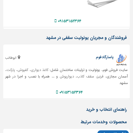
دیوارپوش،
کفپوش
و
سنگ
۰۹۱۵۳۱۵۲۳۶۴
سرویس
فروشندگان و مجریان یونولیت سقفی در مشهد
بهداشتی
ابزار،یراق
و
پاسارگاد فوم
ابوطالب
ماشین
آلات
سایت فروش فوم، یونولیت و تزئینات ساختمان شامل:
کاغذ دیواری
،
کفپوش
،
پارکت
،
آسمان مجازی،
قرنیز
،
سقف کاذب
،
دیوارپوش
و ... همراه با نصب و اجرا در شهر
برقی،روشنایی،ایمنی
مشهد
محوطه
۰۹۱۵۳۱۵۲۳۶۴
سازی
و
نما
راهنمای انتخاب و خرید
ساخت
محصولات وخدمات مرتبط
و
ساز