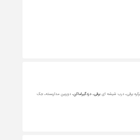
رکره برقی
،
درب شیشه ای
برقی، دزدگیراماکن،
دوربین مداربسته
،
جک