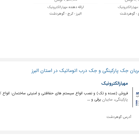
تومان
۷,۵۰۰,۰۰۰ تومان
مهیارالکترونیک
ارائه دهنده:
مهیارالکترونیک
رج - گوهردشت
البرز - کرج - گوهردشت
یان جک پارکینگی و جک درب اتوماتیک در استان البرز
مهیارالکترونیک
فروش (عمده و تک) و نصب انواع سیستم های حفاظتی و امنیتی ساختمان: انواع
ک
پارکینگی
،
سایبان
برقی و ...
آدرس:
گوهردشت