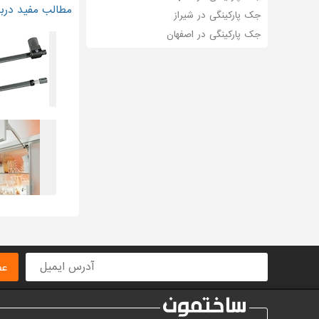
مطالب مفید دربا
جک پارکینگی در شیراز
جک پارکینگی در اصفهان
عض