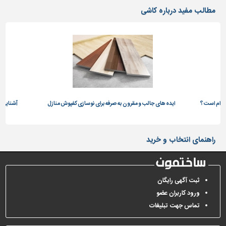
دیوارپوش،
مطالب مفید درباره کاشی
کفپوش
و
سنگ
سرویس
بهداشتی
ابزار،یراق
و
ست؟
ماشین
ایده های جالب و مقرون به صرفه برای نوسازی کفپوش منازل
آشنایی با کاشی 
آلات
برقی،روشنایی،ایمنی
راهنمای انتخاب و خرید
محوطه
سازی
و
ثبت آگهی رایگان
نما
ورود کاربران عضو
ساخت
تماس جهت تبلیغات
و
ساز