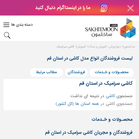
ما را در اینستاگرام دنبال کنید
دکوراسیون
داخلی
دسته بندی ها
بتن
و
فراورده
ساختمون
دیوارپوش، کفپوش و سنگ
کفپوش
کاشی سرامیک
های
بتنی
لیست فروشندگان انواع مدل کاشی در استان قم
درب
محصـولات و خـدمات
فروشندگان
مطالب مرتبط
و
پنجره
کاشی سرامیک در استان قم
مصالح
جستجوی
کاشی
در
نتیجه ای نداشت
ساختمانی
جستجوی کاشی در
همه استان ها (کل کشور)
پله،
نرده
محصـولات و خـدمات
و
حفاظ
فروشندگان و مجریان کاشی سرامیک در استان قم