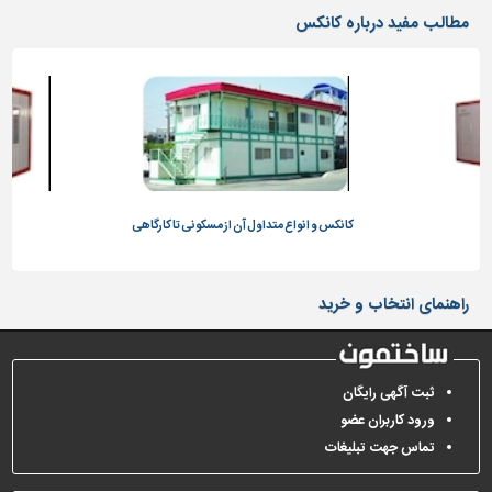
دیوارپوش،
مطالب مفید درباره کانکس
کفپوش
و
سنگ
سرویس
بهداشتی
ابزار،یراق
و
ماشین
کانکس و انواع متداول آن از مسکونی تا کارگاهی
آلات
برقی،روشنایی،ایمنی
راهنمای انتخاب و خرید
محوطه
سازی
و
ثبت آگهی رایگان
نما
ورود کاربران عضو
ساخت
تماس جهت تبلیغات
و
ساز