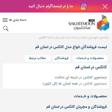
ما را در اینستاگرام دنبال کنید
دکوراسیون
داخلی
دسته بندی ها
بتن
و
فراورده
ساختمون
شهرسازی، ترافیک و سازه
سازه های پیش ساخته
کانکس
های
بتنی
لیست فروشندگان انواع مدل کانکس در استان قم
درب
محصـولات و خـدمات
فروشندگان
مطالب مرتبط
و
پنجره
کانکس در استان قم
مصالح
جستجوی
کانکس
در
نتیجه ای نداشت
ساختمانی
جستجوی کانکس در
همه استان ها (کل کشور)
پله،
نرده
محصـولات و خـدمات
و
حفاظ
فروشندگان و مجریان کانکس در استان قم