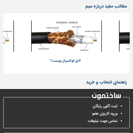
دیوارپوش،
مطالب مفید درباره سیم
کفپوش
و
سنگ
سرویس
بهداشتی
ابزار،یراق
و
ماشین
کابل کواکسیال چیست؟
آلات
برقی،روشنایی،ایمنی
راهنمای انتخاب و خرید
محوطه
سازی
و
ثبت آگهی رایگان
نما
ورود کاربران عضو
ساخت
تماس جهت تبلیغات
و
ساز