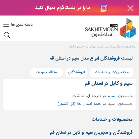
ما را در اینستاگرام دنبال کنید
دکوراسیون
داخلی
دسته بندی ها
بتن
و
فراورده
ساختمون
برقی،روشنایی،ایمنی
روشنایی
سیم و کابل
های
بتنی
لیست فروشندگان انواع مدل سیم در استان قم
درب
محصـولات و خـدمات
فروشندگان
مطالب مرتبط
و
پنجره
سیم و کابل در استان قم
مصالح
جستجوی
سیم
در
نتیجه ای نداشت
ساختمانی
جستجوی سیم در
همه استان ها (کل کشور)
پله،
نرده
محصـولات و خـدمات
و
حفاظ
فروشندگان و مجریان سیم و کابل در استان قم