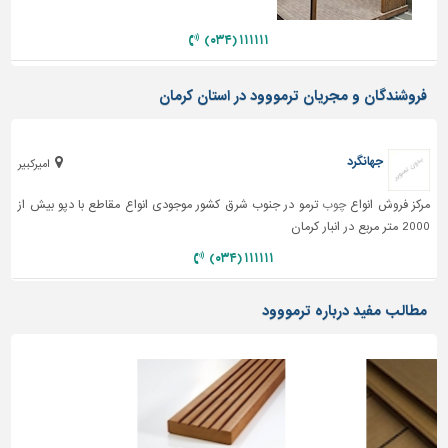
دیوارپوش،
کفپوش
۱۱۱۱۱۱ (۰۳۴)
و
سنگ
فروشندگان و مجریان ترمووود در استان کرمان
سرویس
بهداشتی
جهانگرد
ابزار،یراق
امیرکبیر
و
مرکز فروش انواع
چوب
ترمو در جنوب شرق کشور موجودی انواع مقاطع با دپو بیش از
ماشین
2000 متر مربع در انبار کرمان
آلات
۱۱۱۱۱۱ (۰۳۴)
برقی،روشنایی،ایمنی
محوطه
مطالب مفید درباره ترمووود
سازی
و
نما
ساخت
و
ساز