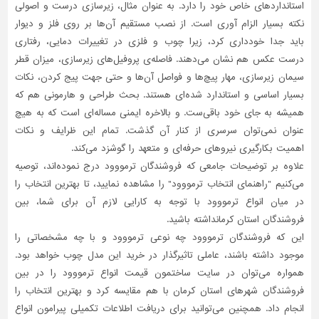
استانداردهای خاص خود را دارد. به عنوان مثال، زیرسازی درست و اصولی
نکته بسیار الزام آوری است. از نصب مستقیم آن‌ها بر روی فلز و دیوار
باید جدا خودداری کرد، زیرا چوب و فلزی در تغییرات دمایی، رفتاری
درست عکس هم نشان می‌دهند. فاصله‌ی پروفیل‌های زیرسازی، میزان قطر
سیمان زیرسازی، مهار پیچ‌ها و فواصل آن‌ها و حتی جهت پیج کردن، نکات
بسیار اساسی و استاندارد شده‌ای هستند. بحث طراحی و هارمونی هم که
همیشه به جای خود باقی‌ست. و بالاخره ایمنی مساله‌ای است که به هیچ
عنوان نمی‌توان سرسری از کنار آن گذشت. تمام این ظرایف و نکات
اهمیت بکارگیری نیروهای حرفه‌ای و متعهد را گوشزد می‌کند.
علاوه بر توضیحات جامعی که فروشندگان ترمووود درج نموده‌اند، توصیه
می‌کنیم "راهنمای انتخاب ترمووود" را مشاهده نمایید، تا بهترین انتخاب را
در میان انواع ترمووود با توجه به کارایی لازم آن برای شما، بین
فروشندگان استان کرمانداشته باشید.
این که فروشندگان ترمووود چه نوعی ترمووود و با چه مشخصاتی را
موجود داشته باشند، عاملی تاثیر‌گذار در خرید این مدل چوب خواهد بود.
همواره می‌توان در سایت ساختمون قیمت انواع ترمووود را در بین
فروشندگان شهرهای استان کرمان با هم مقایسه کرد و بهترین انتخاب را
انجام داد. همچنین می‌توانید برای دریافت اطلاعات تکمیلی پیرامون انواع