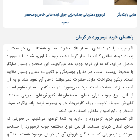
تاسیسات
یی با یکدیگر
ترمووود متریالی جذاب برای اجرای ایده هایی خاص و منحصر
ترموو
ساختمان
به فرد
شهرسازی،
ترافیک
راهنمای خرید ترمووود در کرمان
و
سازه
اگر چوب را در دماهای بسیار بالا، حدود صد و هشتاد الی دویست و
پنجاه درجه سانتی گراد، با بخار گرما دهند، چوب فراوری شده یا
ترمووود
سایر
حاصل می‌آید، که به آن ترمو چوب هم می‌گویند. این محصول بسیار سازگار
با محیط زیست است، در مقابل پوسیدگی و تغییرات دمایی بسیار مقاوم
است، رنگی یکنواخت دارد، حشرات نمی‌توانند داخل آن نفوذ کنند و به آن
آسیب بزنند، خشک است، ترک نمی‌خورد، در یک کلام، بسیار مقاوم است.
از این نوع چوب برای نمای ساختمان‌ها، کفپوش‌های بیرونی خانه‌ها،
کفپوش حیاط، آلاچیق، روف گاردن‌ها، در و پنجره، نرده پله، پاگرد، سونا،
استخر و دکوراسیون داخلی استفاده می‌کنند.
اگر تصمیم خرید ترمووود را دارید به شما توصیه می‌کنیم، در صورتی که
ساکن استان کرمان هستید، از بین انواع مختلف چوب ترمووود را جستجو
نموده و درصورتی‌ که نمایندگان فروش آن در کرمان موجود هستند، با آنها