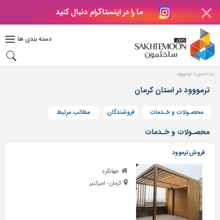
ما را در اینستاگرام دنبال کنید
دکوراسیون
داخلی
دسته بندی ها
بتن
و
فراورده
ساختمون
ترمووود
های
بتنی
ترمووود در استان کرمان
درب
محصـولات و خـدمات
فروشندگان
مطالب مرتبط
و
پنجره
محصـولات و خـدمات
مصالح
فروش ترموود
ساختمانی
جهانگرد
پله،
کرمان - امیرکبیر
نرده
و
حفاظ