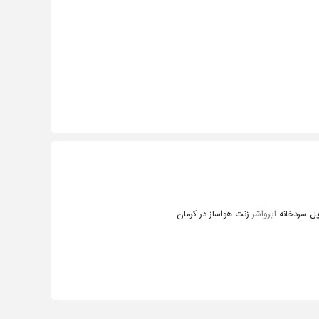
یل سردخانه
ایرواشر
زنت هواساز در کرمان