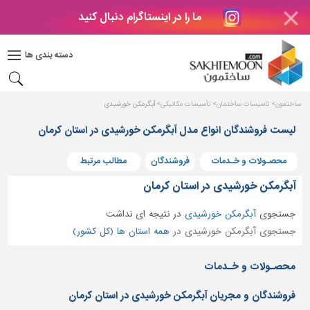
ما را در اینستاگرام دنبال کنید
دکوراسیون
داخلی
دسته بندی ها
بتن
و
فراورده
ساختمون
تاسیسات ساختمان
تأسیسات مکانیکی
آبگرمکن خورشیدی
های
بتنی
لیست فروشندگان انواع مدل آبگرمکن خورشیدی در استان کرمان
درب
محصـولات و خـدمات
فروشندگان
مطالب مرتبط
و
پنجره
آبگرمکن خورشیدی در استان کرمان
مصالح
جستجوی
آبگرمکن خورشیدی
در
نتیجه ای نداشت
ساختمانی
جستجوی آبگرمکن خورشیدی در
همه استان ها (کل کشور)
پله،
نرده
محصـولات و خـدمات
و
حفاظ
فروشندگان و مجریان آبگرمکن خورشیدی در استان کرمان