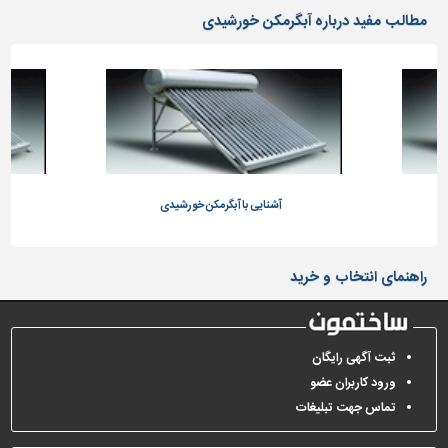
دیوارپوش،
مطالب مفید درباره آبگرمکن خورشیدی
کفپوش
و
سنگ
سرویس
بهداشتی
ابزار،یراق
و
ماشین
آشنایی با آبگرمکن خورشیدی
آلات
برقی،روشنایی،ایمنی
راهنمای انتخاب و خرید
محوطه
سازی
و
ثبت آگهی رایگان
نما
ورود کاربران عضو
ساخت
تماس جهت تبلیغات
و
ساز