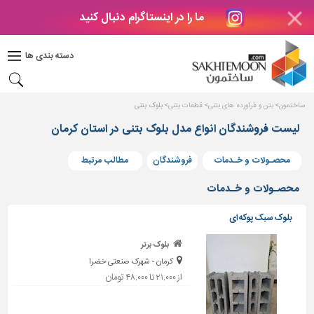
ما را در اینستاگرام دنبال کنید
دکوراسیون
داخلی
دسته بندی ها
بتن
و
فراورده
ساختمون
بتن و فراورده های بتنی
قطعات بتنی
بلوک بتنی
های
بتنی
لیست فروشندگان انواع مدل بلوک بتنی در استان کرمان
درب
محصـولات و خـدمات
فروشندگان
مطالب مرتبط
و
پنجره
محصـولات و خـدمات
مصالح
بلوک سبک پوکه ای
ساختمانی
بلوک برتر
پله،
کرمان - شهرک صنعتی خضرا
نرده
و
از ۲۱,۰۰۰ تا ۴۸,۰۰۰ تومان
حفاظ