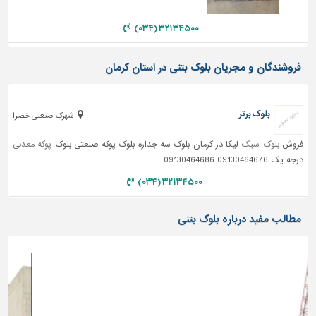
دیوارپوش،
کفپوش
۳۲۱۳۴۵۰۰ (۰۳۴)
و
سنگ
فروشندگان و مجریان بلوک بتنی در استان کرمان
سرویس
بهداشتی
بلوک برتر
ابزار،یراق
شهرک صنعتی خضرا
و
فروش
بلوک سبک
لیکا در کرمان بلوک سه جداره بلوک پوکه صنعتی بلوک
پوکه معدنی
ماشین
درجه یک 09130464676 09130464686
آلات
۳۲۱۳۴۵۰۰ (۰۳۴)
برقی،روشنایی،ایمنی
محوطه
مطالب مفید درباره بلوک بتنی
سازی
و
نما
ساخت
و
ساز