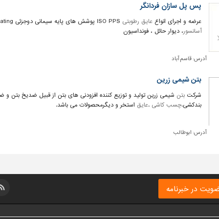
پس پل سازان فردانگر
عرضه و اجرای انواع
عایق رطوبتی
ISO PPS پوشش های پایه سیمانی دوجزئی PPS Coating آب بندی مخازن بتنی ،
آسانسور
، دیوار حائل ، فونداسیون
آدرس:
قاسم آباد
بتن شیمی زرین
شرکت
بتن
شیمی زرین تولید و توزیع کننده افزودنی های بتن از قبیل ضدیخ بتن و ضدی
بندکشی.
چسب کاشی
.
عایق
استخر و دیگرمحصولات می باشد.
آدرس:
ابوطالب
ویت در خبرنامه