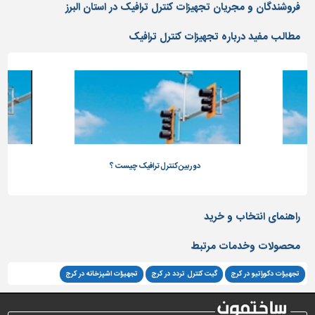
دیوارپوش،
فروشندگان و مجریان تجهیزات کنترل ترافیک در استان البرز
کفپوش
و
مطالب مفید درباره تجهیزات کنترل ترافیک
سنگ
سرویس
بهداشتی
ابزار،یراق
و
ماشین
آلات
دوربین کنترل ترافیک چیست ؟
برقی،روشنایی،ایمنی
محوطه
راهنمای انتخاب و خرید
سازی
و
محصولات وخدمات مرتبط
نما
تجهیزات دکوراتیو در کرج
گیت کنترل تردد در کرج
تجهیزات اشپزخانه در کرج
ساخت
و
ساز