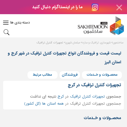
ما را در اینستاگرام دنبال کنید
دکوراسیون
داخلی
دسته بندی ها
بتن
و
فراورده
ساختمون
شهرسازی، ترافیک و سازه
مبلمان شهری
تجهیزات کنترل ترافیک
های
بتنی
لیست قیمت و فروشندگان انواع تجهیزات کنترل ترافیک در شهر کرج و
استان البرز
درب
و
پنجره
محصـولات و خـدمات
فروشندگان
مطالب مرتبط
مصالح
تجهیزات کنترل ترافیک در کرج
ساختمانی
جستجوی
تجهیزات کنترل ترافیک
در
کرج
نتیجه ای نداشت
پله،
جستجوی تجهیزات کنترل ترافیک در
همه استان ها (کل کشور)
نرده
و
محصـولات و خـدمات
حفاظ