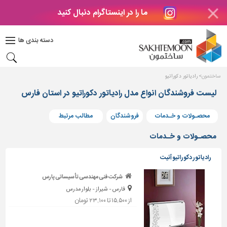
ما را در اینستاگرام دنبال کنید
دکوراسیون
داخلی
دسته بندی ها
بتن
و
فراورده
ساختمون
رادیاتور دکوراتیو
های
بتنی
لیست فروشندگان انواع مدل رادیاتور دکوراتیو در استان فارس
درب
محصـولات و خـدمات
فروشندگان
مطالب مرتبط
و
پنجره
محصـولات و خـدمات
مصالح
رادیاتور دکوراتیو آنیت
ساختمانی
شرکت فنی مهندسی تأسیساتی پارس
پله،
فارس - شیراز - بلوار مدرس
نرده
و
از ۱۵,۵۰۰ تا ۲۳,۱۰۰ تومان
حفاظ