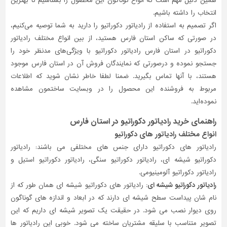
همین دلیل مهم است که انواع گوناگون این محصول را بشناسیم تا بهترین
انتخاب را داشته باشیم.
تاسیسات
اگر تصمیم به استفاده از رادیاتور دکوراتیو را دارید به شما توصیه می‌کنیم،
ساختمان
در صورتی که ساکن استان فارس هستید، از بین انواع مختلف رادیاتور
شهرسازی،
دکوراتیو در استان فارس رادیاتور دکوراتیو با ویژگی‌های مدنظر خود را
ترافیک
جستجو نموده و درصورتی‌ که نمایندگان فروش آن در استان فارس موجود
و
هستند، با آنها تماس بگیرید. ضمنا لطفا خاطر نشان شوید که اطلاعات
سازه
مربوط به فروشنده این محصول را در وبسایت ساختمون مشاهده
سایر
نموده‌اید.
راهنمای خرید رادیاتور دکوراتیو در استان فارس
انواع مختلف رادیاتور های دکوراتیو
رادیاتور های دکوراتیو دارای جنس های مختلفی می باشند: رادیاتور
دکوراتیو شیشه ای، رادیاتور دکوراتیو سنگی، رادیاتور دکوراتیو استیل و
رادیاتور دکوراتیو آلومینیومی.
رادیاتور دکوراتیو شیشه ای:
رادیاتور های دکوراتیو شیشه ای همان طور که از
نام شان پیداست سطح شیشه ای دارند که در ابعاد و اندازه های گوناگون
روی دیوار نصب می شود. در حقیقت یک تصویر شیشه ای داریم که این
تصویر متناسب با سلیقه مشتریان ساخته می شود. خوبی این رادیاتور ها