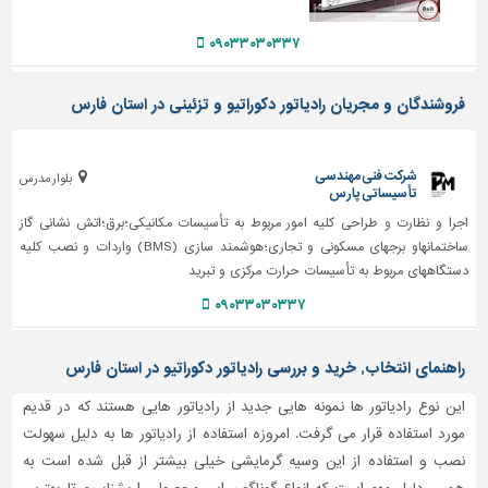
دیوارپوش،
کفپوش
۰۹۰۳۳۰۳۰۳۳۷
و
سنگ
فروشندگان و مجریان رادیاتور دکوراتیو و تزئینی در استان فارس
سرویس
بهداشتی
شرکت فنی مهندسی
ابزار،یراق
بلوار مدرس
تأسیساتی پارس
و
اجرا و نظارت و طراحی کلیه امور مربوط به تأسیسات مکانیکی؛برق؛اتش نشانی گاز
ماشین
آلات
ساختمانهاو برجهای مسکونی و تجاری؛هوشمند سازی (BMS) واردات و نصب کلیه
دستگاههای مربوط به تأسیسات حرارت مرکزی و تبرید
برقی،روشنایی،ایمنی
۰۹۰۳۳۰۳۰۳۳۷
محوطه
سازی
راهنمای انتخاب, خرید و بررسی رادیاتور دکوراتیو در استان فارس
و
نما
این نوع رادیاتور ها نمونه هایی جدید از رادیاتور هایی هستند که در قدیم
مورد استفاده قرار می گرفت. امروزه استفاده از رادیاتور ها به دلیل سهولت
ساخت
و
نصب و استفاده از این وسیه گرمایشی خیلی بیشتر از قبل شده است به
ساز