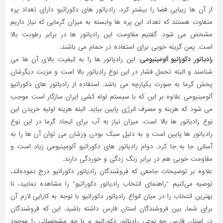
از آن ها زیبایی فضا را بیشتر کرد. رادیاتور های دکوراتیو دارای تعداد پره
متفاوت هستند که تعداد این پره ها وابسته به میزان گرمایی که نیاز داریم
مشخص می شود. گفتیم مقاومت این رادیاتور ها در برابر رطوبت بالا
است. پس گزینه خوبی برای استفاده در حمام می باشند.
رادیاتور دکوراتیو آلومینیومی:
این رادیاتور ها را به کیفیت بالای آن ها می
شناسند و البته تحمل فشار در این نوع رادیاتور بالا است و مزیت دیگرشان
پخش گرما به صورت یکپارچه می باشد. استفاده از رادیاتور های دکوراتیو
آلومینیومی علاوه بر این که با سیستم لوله کشی ایران سازگار است موجب
می شود که هزینه و مصرف انرژی پایین بیاید. البته هزینه اولیه خریدن این
نوع رادیاتور ها بالا است. میزان نیاز به آب برای ایجاد گرما در این نوع
رادیاتور ها پایین است و به دلیل سبک بودن وزشان می توان آن ها را به
آسانی جا به جا کرد. دوام رادیاتور های دکوراتیو آلومینیومی زیاد است و
مقاومت خوبی هم در برابر زنگ زدگی و خوردگی دارند.
علاوه بر توضیحات جامعی که فروشندگان رادیاتور دکوراتیو درج نموده‌اند،
توصیه می‌کنیم "راهنمای انتخاب رادیاتور دکوراتیو" را مشاهده نمایید، تا
بهترین انتخاب را در میان انواع رادیاتور دکوراتیو با توجه به کارایی لازم آن
برای شما، بین فروشندگان استان فارس داشته باشید. این که فروشندگان
در استان فارس چه نوعی رادیاتور دکوراتیو و با چه مشخصاتی را موجود