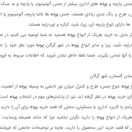
جنس پارچه و
پرده
های اداری بیشتر از جنس آلومینیوم یا پارچه و به سبک
س، طرح و رنگ بندی زیادی هستند. جنس
پرده
ها غالبا پارچه، آلومینیوم یا
ها دارای تنوع پارچه ای، زبرا، شید، کرکره و لوردراپه هستند.
 مایل به خرید هریک از انواع
پرده
هستید به شما توصیه می کنیم، در صو
راپه، شید، زبرا و سایر انواع
پرده
در شهر گرگان
پرده
مورد نظر خود را جس
ا آنها تماس بگیرید. ضمنا لطفا خاطر نشان شوید که اطلاعات مربوط به فرو
تان گلستان، شهر گرگان
ع
پرده
تنوع جنس، طرح و کنترل میزان نور تابشی به وسیله
پرده
از اهمیت خ
رای خرید
پرده
در نظر گرفته اید نیز، از پارامترهای مهم در انتخاب
پرده
است. 
امتر با کاربرد اداری یا مسکونی، محلی که قصد خرید
پرده
برای آن را دارید 
هریک از انواع
پرده
را دارید نگران نباشید چرا که مانند همیشه وبسایت 
 که قصد خرید این محصول را دارید، علاوه بر توضیحات جامعی که فروشن