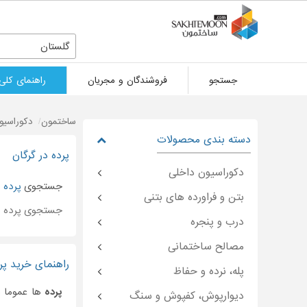
گلستان
جستجو
فروشندگان و مجریان
راهنمای کلی
ساختمون
دکوراسیو
دسته بندی محصولات
پرده در گرگان
دکوراسیون داخلی
جستجوی
پرده
د
بتن و فراورده های بتنی
جستجوی پرده 
درب و پنجره
مصالح ساختمانی
راهنمای خرید پرد
پله، نرده و حفاظ
پرده
ها عموما ب
دیوارپوش، کفپوش و سنگ