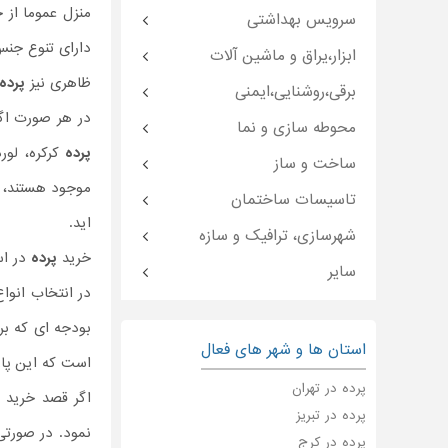
منزل عموما از 
سرویس بهداشتی
دارای تنوع جن
ابزار،یراق و ماشین آلات
ظاهری نیز
پرده
برقی،روشنایی،ایمنی
در هر صورت اگر
محوطه سازی و نما
پرده
کرکره، لورد
ساخت و ساز
موجود هستند، ب
تاسیسات ساختمان
اید.
شهرسازی، ترافیک و سازه
خرید
پرده
در اس
سایر
در انتخاب انوا
بودجه ای که ب
استان ها و شهر های فعال
است که این پار
پرده در تهران
اگر قصد خرید 
پرده در تبریز
نمود. در صورتی
پرده در کرج