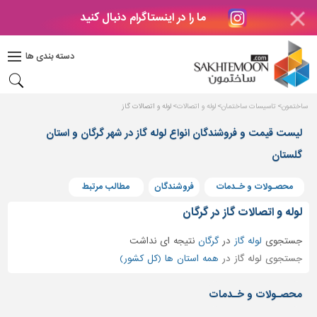
ما را در اینستاگرام دنبال کنید
دکوراسیون
داخلی
دسته بندی ها
بتن
و
فراورده
ساختمون
تاسیسات ساختمان
لوله و اتصالات
لوله و اتصالات گاز
های
بتنی
لیست قیمت و فروشندگان انواع لوله گاز در شهر گرگان و استان
گلستان
درب
و
پنجره
محصـولات و خـدمات
فروشندگان
مطالب مرتبط
مصالح
لوله و اتصالات گاز در گرگان
ساختمانی
جستجوی
لوله گاز
در
گرگان
نتیجه ای نداشت
پله،
جستجوی لوله گاز در
همه استان ها (کل کشور)
نرده
و
محصـولات و خـدمات
حفاظ