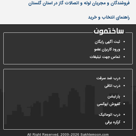
دیوارپوش،
فروشندگان و مجریان لوله و اتصالات گاز در استان گلستان
کفپوش
و
راهنمای انتخاب و خرید
سنگ
سرویس
بهداشتی
ثبت آگهی رایگان
ورود کاربران عضو
ابزار،یراق
و
تماس جهت تبلیغات
ماشین
آلات
درب ضد سرقت
برقی،روشنایی،ایمنی
درب اتاقی
محوطه
پارتیشن
سازی
و
کفپوش اپوکسی
نما
درب اتوماتیک
ساخت
کرکره برقی
و
ساز
All Right Reserved, 2009-2026
Sakhtemoon.com