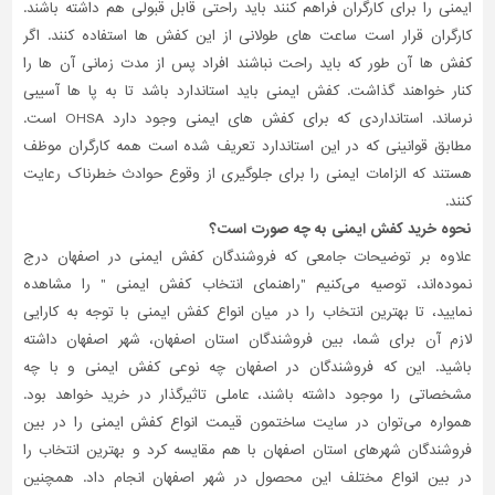
ایمنی را برای کارگران فراهم کنند باید راحتی قابل قبولی هم داشته باشند.
کارگران قرار است ساعت های طولانی از این کفش ها استفاده کنند. اگر
کفش ها آن طور که باید راحت نباشند افراد پس از مدت زمانی آن ها را
کنار خواهند گذاشت. کفش ایمنی باید استاندارد باشد تا به پا ها آسیبی
نرساند. استانداردی که برای کفش های ایمنی وجود دارد OHSA است.
مطابق قوانینی که در این استاندارد تعریف شده است همه کارگران موظف
هستند که الزامات ایمنی را برای جلوگیری از وقوع حوادث خطرناک رعایت
کنند.
نحوه خرید کفش ایمنی به چه صورت است؟
علاوه بر توضیحات جامعی که فروشندگان کفش ایمنی در اصفهان درج
نموده‌اند، توصیه می‌کنیم "راهنمای انتخاب کفش ایمنی " را مشاهده
نمایید، تا بهترین انتخاب را در میان انواع کفش ایمنی با توجه به کارایی
لازم آن برای شما، بین فروشندگان استان اصفهان، شهر اصفهان داشته
باشید. این که فروشندگان در اصفهان چه نوعی کفش ایمنی و با چه
مشخصاتی را موجود داشته باشند، عاملی تاثیر‌گذار در خرید خواهد بود.
همواره می‌توان در سایت ساختمون قیمت انواع کفش ایمنی را در بین
فروشندگان شهرهای استان اصفهان با هم مقایسه کرد و بهترین انتخاب را
در بین انواع مختلف این محصول در شهر اصفهان انجام داد. همچنین