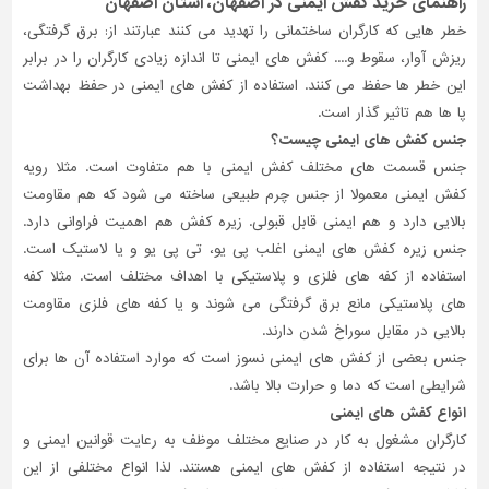
راهنمای خرید کفش ایمنی در اصفهان، استان اصفهان
خطر هایی که کارگران ساختمانی را تهدید می کنند عبارتند از: برق گرفتگی،
تاسیسات
ساختمان
ریزش آوار، سقوط و.... کفش های ایمنی تا اندازه زیادی کارگران را در برابر
این خطر ها حفظ می کنند. استفاده از کفش های ایمنی در حفظ بهداشت
شهرسازی،
پا ها هم تاثیر گذار است.
ترافیک
جنس کفش های ایمنی چیست؟
و
سازه
جنس قسمت های مختلف کفش ایمنی با هم متفاوت است. مثلا رویه
کفش ایمنی معمولا از جنس چرم طبیعی ساخته می شود که هم مقاومت
سایر
بالایی دارد و هم ایمنی قابل قبولی. زیره کفش هم اهمیت فراوانی دارد.
جنس زیره کفش های ایمنی اغلب پی یو، تی پی یو و یا لاستیک است.
استفاده از کفه های فلزی و پلاستیکی با اهداف مختلف است. مثلا کفه
های پلاستیکی مانع برق گرفتگی می شوند و یا کفه های فلزی مقاومت
بالایی در مقابل سوراخ شدن دارند.
جنس بعضی از کفش های ایمنی نسوز است که موارد استفاده آن ها برای
شرایطی است که دما و حرارت بالا باشد.
انواع کفش های ایمنی
کارگران مشغول به کار در صنایع مختلف موظف به رعایت قوانین ایمنی و
در نتیجه استفاده از کفش های ایمنی هستند. لذا انواع مختلفی از این