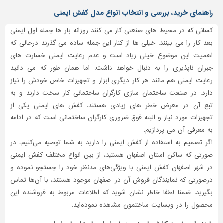
دیوارپوش،
راهنمای خرید، بررسی و انتخاب انواع مدل کفش ایمنی
کفپوش
و
کسانی که در محیط های صنعتی کار می کنند روزانه بار ها جمله اول ایمنی
سنگ
بعد کار را می بینند. خیلی ها از کنار این جمله ساده می گذرند درحالی که
سرویس
اهمیت این موضوع خیلی زیاد است و عدم رعایت ایمنی خسارت های
بهداشتی
جبران ناپذیری را به دنبال خواهد داشت. اما همان طور که می دانید
رعایت ایمنی هم مانند هر کار دیگری ابزار و تجهیزات خاص خودش را نیاز
ابزار،یراق
و
دارد. در صنعت ساختمان سازی کارگران ساختمانی کار سخت دارند و به
ماشین
تبع آن در معرض خطر های زیادی هستند. کفش های ایمنی یکی از
آلات
تجهیزات مورد نیاز و البته فوق ضروری کارگران ساختمانی است که در ادامه
به معرفی آن می پردازیم.
برقی،روشنایی،ایمنی
اگر تصمیم به استفاده از کفش ایمنی را دارید به شما توصیه می‌کنیم، در
محوطه
صورتی که ساکن استان اصفهان هستید، از بین انواع مختلف کفش ایمنی
سازی
در شهر اصفهان کفش ایمنی با ویژگی‌های مدنظر خود را جستجو نموده و
و
درصورتی‌ که نمایندگان فروش آن در اصفهان موجود هستند، با آن‌ها تماس
نما
بگیرید. ضمنا لطفا خاطر نشان شوید که اطلاعات مربوط به فروشنده این
ساخت
محصول را در وبسایت ساختمون مشاهده نموده‌اید.
و
ساز