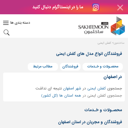
ما را در اینستاگرام دنبال کنید
دکوراسیون
داخلی
دسته بندی ها
بتن
و
فراورده
ساختمون
کفش ایمنی
های
بتنی
فروشندگان انواع مدل های کفش ایمنی
درب
محصـولات و خـدمات
فروشندگان
مطالب مرتبط
و
پنجره
در اصفهان
مصالح
جستجوی
کفش ایمنی
در
شهر اصفهان
نتیجه ای نداشت
ساختمانی
جستجوی کفش ایمنی در
همه استان ها (کل کشور)
پله،
نرده
محصـولات و خـدمات
و
حفاظ
فروشندگان و مجریان در استان اصفهان