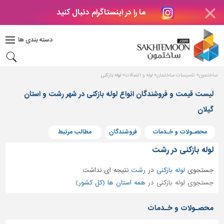
ما را در اینستاگرام دنبال کنید
دکوراسیون
داخلی
دسته بندی ها
بتن
و
فراورده
ساختمون
تاسیسات ساختمان
لوله و اتصالات
لوله بازکنی
های
بتنی
لیست قیمت و فروشندگان انواع لوله بازکنی در شهر رشت و استان
گیلان
درب
و
پنجره
محصـولات و خـدمات
فروشندگان
مطالب مرتبط
مصالح
لوله بازکنی در رشت
ساختمانی
جستجوی
لوله بازکنی
در
رشت
نتیجه ای نداشت
پله،
جستجوی لوله بازکنی در
همه استان ها (کل کشور)
نرده
و
محصـولات و خـدمات
حفاظ