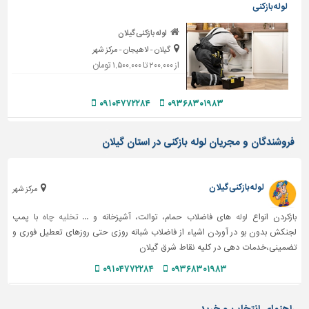
دیوارپوش،
لوله بازکنی
کفپوش
و
لوله بازکنی گیلان
سنگ
گیلان - لاهیجان - مرکز شهر
از ۲۰۰,۰۰۰ تا ۱,۵۰۰,۰۰۰ تومان
سرویس
بهداشتی
۰۹۱۰۴۷۷۲۲۸۴
۰۹۳۶۸۳۰۱۹۸۳
ابزار،یراق
و
فروشندگان و مجریان لوله بازکنی در استان گیلان
ماشین
آلات
برقی،روشنایی،ایمنی
لوله بازکنی گیلان
مرکز شهر
محوطه
بازکردن انواع
لوله
های فاضلاب حمام، توالت، آشپزخانه و ...
تخلیه چاه
با پمپ
سازی
لجنکش بدون بو در آوردن اشیاء از فاضلاب شبانه روزی حتی روزهای تعطیل فوری و
و
تضمینی،خدمات دهی در کلیه نقاط شرق گیلان
نما
۰۹۱۰۴۷۷۲۲۸۴
۰۹۳۶۸۳۰۱۹۸۳
ساخت
و
ساز
راهنمای انتخاب و خرید