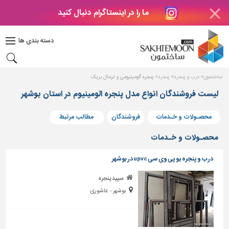
ما را در اینستاگرام دنبال کنید
دکوراسیون
داخلی
دسته بندی ها
بتن
و
فراورده
ساختمون
درب و پنجره
پنجره
پنجره آلومینیومی و ترمال بریک
های
بتنی
لیست فروشندگان انواع مدل پنجره الومینیوم در استان بوشهر
درب
محصـولات و خـدمات
فروشندگان
مطالب مرتبط
و
پنجره
محصـولات و خـدمات
مصالح
درب و پنجره یو پی وی سی upvc در بوشهر
ساختمانی
سپید پنجره
پله،
بوشهر - عاشوری
نرده
و
حفاظ