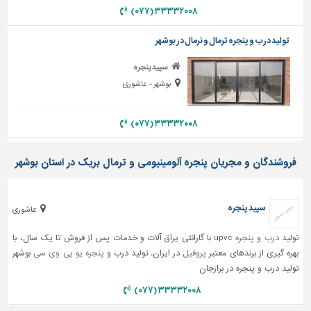
دیوارپوش،
۳۳۳۳۲۰۰۸ (۰۷۷)
کفپوش
و
تولید درب و پنجره ترمال و نرمال در بوشهر
سنگ
سپید پنجره
سرویس
بوشهر - عاشوری
بهداشتی
ابزار،یراق
۳۳۳۳۲۰۰۸ (۰۷۷)
و
ماشین
آلات
فروشندگان و مجریان پنجره آلومینیومی و ترمال بریک در استان بوشهر
برقی،روشنایی،ایمنی
سپید پنجره
محوطه
عاشوری
سازی
و
تولید
درب
و
پنجره
upvc با گارانتی یراق آلات و خدمات پس از فروش تا یک سال، با
نما
بهره گیری از برندهای معتبر
پروفیل
در ایران. تولید درب و
پنجره یو پی وی سی
بوشهر
تولید درب و پنجره در برازجان
ساخت
۳۳۳۳۲۰۰۸ (۰۷۷)
و
ساز